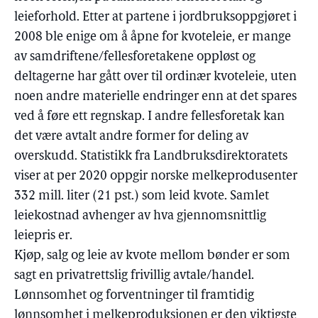
leieforhold. Etter at partene i jordbruksoppgjøret i
2008 ble enige om å åpne for kvoteleie, er mange
av samdriftene/fellesforetakene oppløst og
deltagerne har gått over til ordinær kvoteleie, uten
noen andre materielle endringer enn at det spares
ved å føre ett regnskap. I andre fellesforetak kan
det være avtalt andre former for deling av
overskudd. Statistikk fra Landbruksdirektoratets
viser at per 2020 oppgir norske melkeprodusenter
332 mill. liter (21 pst.) som leid kvote. Samlet
leiekostnad avhenger av hva gjennomsnittlig
leiepris er.
Kjøp, salg og leie av kvote mellom bønder er som
sagt en privatrettslig frivillig avtale/handel.
Lønnsomhet og forventninger til framtidig
lønnsomhet i melkeproduksjonen er den viktigste