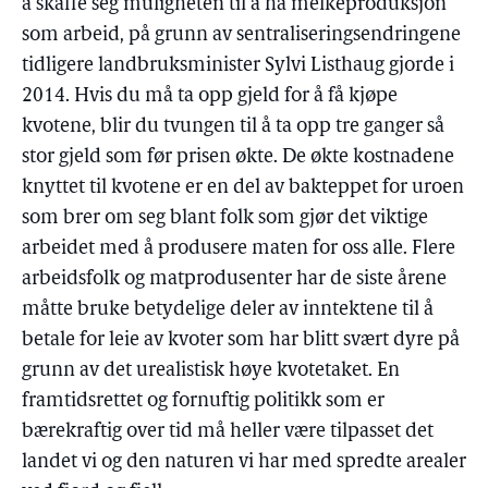
å skaffe seg muligheten til å ha melkeproduksjon
som arbeid, på grunn av sentraliseringsendringene
tidligere landbruksminister Sylvi Listhaug gjorde i
2014. Hvis du må ta opp gjeld for å få kjøpe
kvotene, blir du tvungen til å ta opp tre ganger så
stor gjeld som før prisen økte. De økte kostnadene
knyttet til kvotene er en del av bakteppet for uroen
som brer om seg blant folk som gjør det viktige
arbeidet med å produsere maten for oss alle. Flere
arbeidsfolk og matprodusenter har de siste årene
måtte bruke betydelige deler av inntektene til å
betale for leie av kvoter som har blitt svært dyre på
grunn av det urealistisk høye kvotetaket. En
framtidsrettet og fornuftig politikk som er
bærekraftig over tid må heller være tilpasset det
landet vi og den naturen vi har med spredte arealer