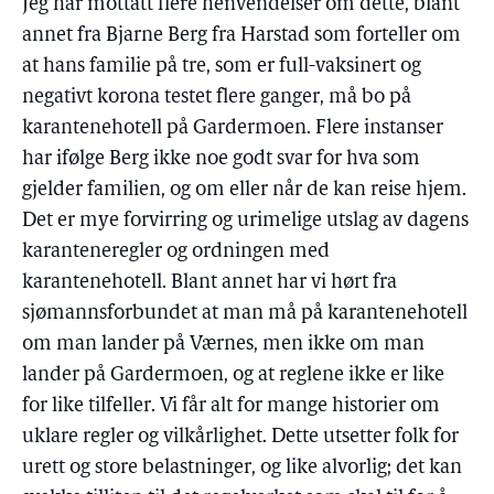
Jeg har mottatt flere henvendelser om dette, blant
annet fra Bjarne Berg fra Harstad som forteller om
at hans familie på tre, som er full-vaksinert og
negativt korona testet flere ganger, må bo på
karantenehotell på Gardermoen. Flere instanser
har ifølge Berg ikke noe godt svar for hva som
gjelder familien, og om eller når de kan reise hjem.
Det er mye forvirring og urimelige utslag av dagens
karanteneregler og ordningen med
karantenehotell. Blant annet har vi hørt fra
sjømannsforbundet at man må på karantenehotell
om man lander på Værnes, men ikke om man
lander på Gardermoen, og at reglene ikke er like
for like tilfeller. Vi får alt for mange historier om
uklare regler og vilkårlighet. Dette utsetter folk for
urett og store belastninger, og like alvorlig; det kan