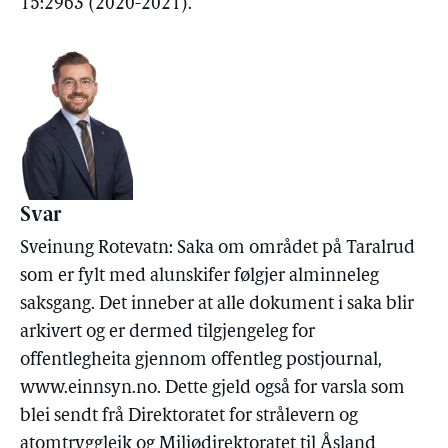
15:2963 (2020-2021).
Svar
Sveinung Rotevatn: Saka om området på Taralrud
som er fylt med alunskifer følgjer alminneleg
saksgang. Det inneber at alle dokument i saka blir
arkivert og er dermed tilgjengeleg for
offentlegheita gjennom offentleg postjournal,
www.einnsyn.no. Dette gjeld også for varsla som
blei sendt frå Direktoratet for strålevern og
atomtryggleik og Miljødirektoratet til Åsland