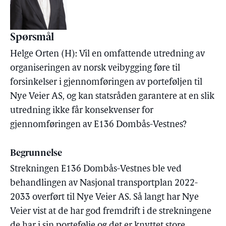
Spørsmål
Helge Orten (H): Vil en omfattende utredning av
organiseringen av norsk veibygging føre til
forsinkelser i gjennomføringen av porteføljen til
Nye Veier AS, og kan statsråden garantere at en slik
utredning ikke får konsekvenser for
gjennomføringen av E136 Dombås-Vestnes?
Begrunnelse
Strekningen E136 Dombås-Vestnes ble ved
behandlingen av Nasjonal transportplan 2022-
2033 overført til Nye Veier AS. Så langt har Nye
Veier vist at de har god fremdrift i de strekningene
de har i sin portefølje og det er knyttet store