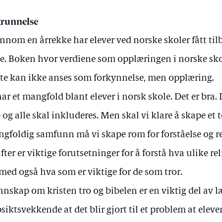
runnelse
nnom en årrekke har elever ved norske skoler fått tilb
e. Boken hvor verdiene som opplæringen i norske sko
te kan ikke anses som forkynnelse, men opplæring.
har et mangfold blant elever i norsk skole. Det er bra. 
e og alle skal inkluderes. Men skal vi klare å skape et 
gfoldig samfunn må vi skape rom for forståelse og re
ifter er viktige forutsetninger for å forstå hva ulike re
med også hva som er viktige for de som tror.
nskap om kristen tro og bibelen er en viktig del av l
siktsvekkende at det blir gjort til et problem at elev