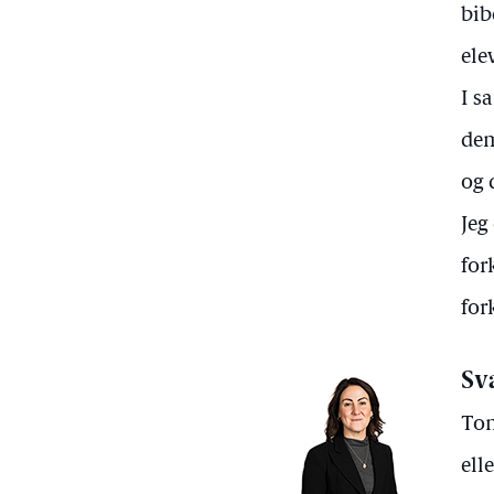
bib
ele
I s
dem
og 
Jeg
for
for
Sv
Ton
ell