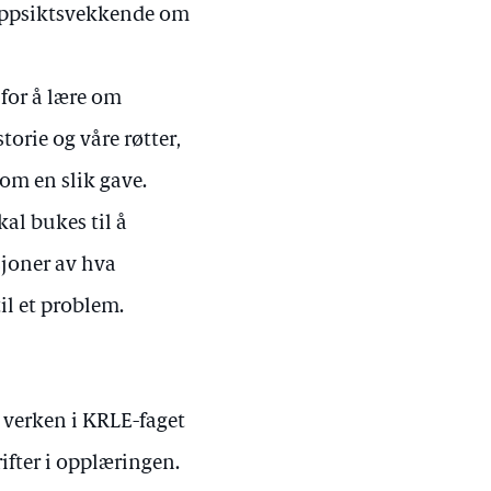
 oppsiktsvekkende om
 for å lære om
torie og våre røtter,
 om en slik gave.
kal bukes til å
sjoner av hva
il et problem.
, verken i KRLE-faget
rifter i opplæringen.