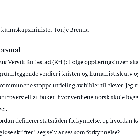
av kunnskapsminister Tonje Brenna
ørsmål
ug Vervik Bollestad (KrF): Ifølge opplæringsloven s
grunnleggende verdier i kristen og humanistisk arv og
kommunene stoppe utdeling av bibler til elever. Jeg 
ntroversielt at boken hvor verdiene norsk skole bygger
ver.
rdan definerer statsråden forkynnelse, og hvordan k
igiøse skrifter i seg selv anses som forkynnelse?