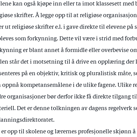
lene kan også kjøpe inn eller ta imot klassesett med b
igiøse skrifter. Å legge opp til at religiøse organisas
er ut religiøse skrifter e.l. i gave direkte til elevene p
leves som forkynning. Dette vil være i strid med for
kynning er blant annet å formidle eller overbevise om
len står det i motsetning til å drive en opplæring der 
senteres på en objektiv, kritisk og pluralistisk måte, 
 oppnå kompetansemålene i de ulike fagene. Ulike re
re organisasjoner bør derfor ikke få direkte tilgang til
eriell. Det er denne tolkningen av dagens regelverk s
anningsdirektoratet.
 er opp til skolene og lærernes profesjonelle skjønn å