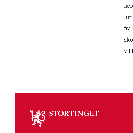
lær
for
fra
sko
vil
Om
stortinget