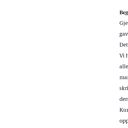
Beg
Gje
gav
Det
Vi 
all
man
skr
der
Kun
opp