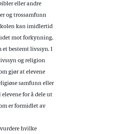
ibler eller andre
joner og trossamfunn
å skolen kan imidlertid
budet mot forkynning.
 et bestemt livssyn. I
livssyn og religion
som gjør at elevene
ligiøse samfunn eller
 elevene for å dele ut
om er formidlet av
 vurdere hvilke