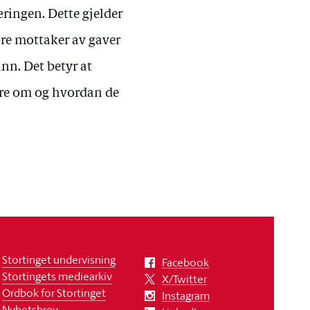
æringen. Dette gjelder
være mottaker av gaver
unn. Det betyr at
ere om og hvordan de
Stortinget undervisning
Facebook
Stortingets mediearkiv
X/Twitter
Ordbok for Stortinget
Instagram
Nyhetsbrev