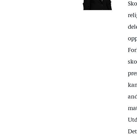
Sko
rel
del
opp
For
sko
pre
kan
and
mat
Utd
Det