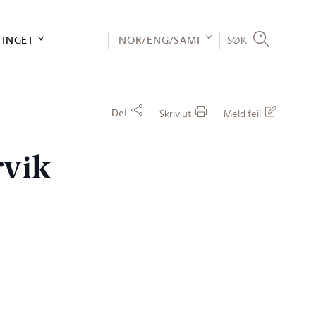
TINGET
NOR/ENG/SÁMI
SØK
Del
Skriv ut
Meld feil
rvik