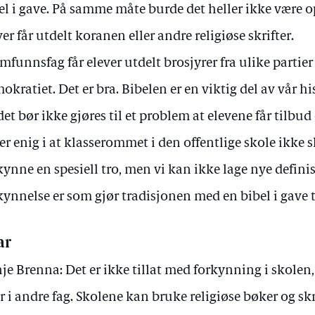
el i gave. På samme måte burde det heller ikke være
ver får utdelt koranen eller andre religiøse skrifter.
amfunnsfag får elever utdelt brosjyrer fra ulike partier
okratiet. Det er bra. Bibelen er en viktig del av vår his
det bør ikke gjøres til et problem at elevene får tilbud
 er enig i at klasserommet i den offentlige skole ikke s
kynne en spesiell tro, men vi kan ikke lage nye defini
kynnelse er som gjør tradisjonen med en bibel i gave t
ar
je Brenna: Det er ikke tillat med forkynning i skolen
er i andre fag. Skolene kan bruke religiøse bøker og sk