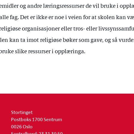
emidler og andre læringsressurser de vil bruke i oppl
 alle fag. Det er ikke er noe i veien for at skolen kan 
 religiøse organisasjoner eller tros- eller livssynssamf
len kan ta imot religiøse bøker som gave, og så vurd
 bruke slike ressurser i opplæringa.
Stortinget
Postboks 1700 Sentrum
0026 Oslo
Sentralbord: 23 31 30 50