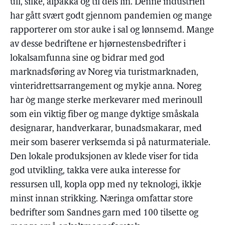
ull, silke, alpakka og til dels lin. Denne industrien
har gått svært godt gjennom pandemien og mange
rapporterer om stor auke i sal og lønnsemd. Mange
av desse bedriftene er hjørnestensbedrifter i
lokalsamfunna sine og bidrar med god
marknadsføring av Noreg via turistmarknaden,
vinteridrettsarrangement og mykje anna. Noreg
har òg mange sterke merkevarer med merinoull
som ein viktig fiber og mange dyktige småskala
designarar, handverkarar, bunadsmakarar, med
meir som baserer verksemda si på naturmateriale.
Den lokale produksjonen av klede viser for tida
god utvikling, takka vere auka interesse for
ressursen ull, kopla opp med ny teknologi, ikkje
minst innan strikking. Næringa omfattar store
bedrifter som Sandnes garn med 100 tilsette og