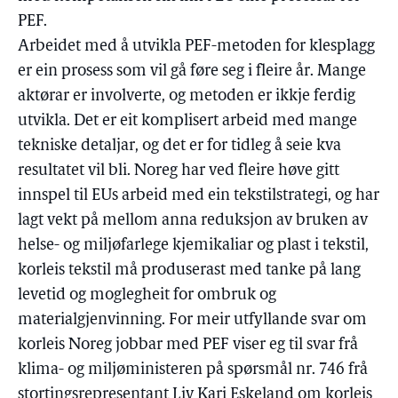
PEF.
Arbeidet med å utvikla PEF-metoden for klesplagg
er ein prosess som vil gå føre seg i fleire år. Mange
aktørar er involverte, og metoden er ikkje ferdig
utvikla. Det er eit komplisert arbeid med mange
tekniske detaljar, og det er for tidleg å seie kva
resultatet vil bli. Noreg har ved fleire høve gitt
innspel til EUs arbeid med ein tekstilstrategi, og har
lagt vekt på mellom anna reduksjon av bruken av
helse- og miljøfarlege kjemikaliar og plast i tekstil,
korleis tekstil må produserast med tanke på lang
levetid og moglegheit for ombruk og
materialgjenvinning. For meir utfyllande svar om
korleis Noreg jobbar med PEF viser eg til svar frå
klima- og miljøministeren på spørsmål nr. 746 frå
stortingsrepresentant Liv Kari Eskeland om korleis