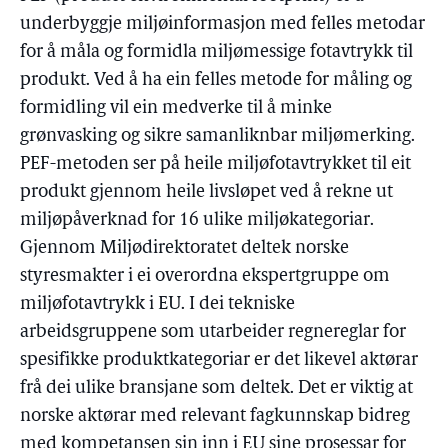
underbyggje miljøinformasjon med felles metodar
for å måla og formidla miljømessige fotavtrykk til
produkt. Ved å ha ein felles metode for måling og
formidling vil ein medverke til å minke
grønvasking og sikre samanliknbar miljømerking.
PEF-metoden ser på heile miljøfotavtrykket til eit
produkt gjennom heile livsløpet ved å rekne ut
miljøpåverknad for 16 ulike miljøkategoriar.
Gjennom Miljødirektoratet deltek norske
styresmakter i ei overordna ekspertgruppe om
miljøfotavtrykk i EU. I dei tekniske
arbeidsgruppene som utarbeider regnereglar for
spesifikke produktkategoriar er det likevel aktørar
frå dei ulike bransjane som deltek. Det er viktig at
norske aktørar med relevant fagkunnskap bidreg
med kompetansen sin inn i EU sine prosessar for