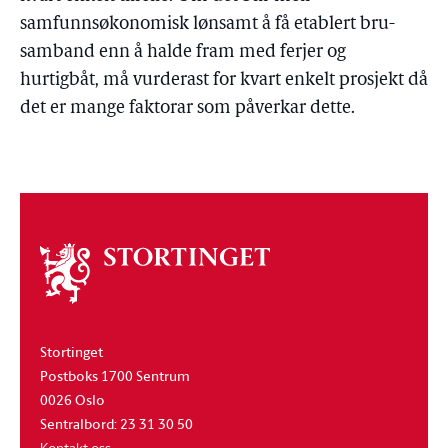
samfunnsøkonomisk lønsamt å få etablert bru-
samband enn å halde fram med ferjer og
hurtigbåt, må vurderast for kvart enkelt prosjekt då
det er mange faktorar som påverkar dette.
Om
stortinget
Stortinget
Postboks 1700 Sentrum
0026 Oslo
Sentralbord: 23 31 30 50
Kontakt oss