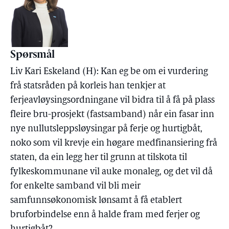
Spørsmål
Liv Kari Eskeland (H): Kan eg be om ei vurdering
frå statsråden på korleis han tenkjer at
ferjeavløysingsordningane vil bidra til å få på plass
fleire bru-prosjekt (fastsamband) når ein fasar inn
nye nullutsleppsløysingar på ferje og hurtigbåt,
noko som vil krevje ein høgare medfinansiering frå
staten, da ein legg her til grunn at tilskota til
fylkeskommunane vil auke monaleg, og det vil då
for enkelte samband vil bli meir
samfunnsøkonomisk lønsamt å få etablert
bruforbindelse enn å halde fram med ferjer og