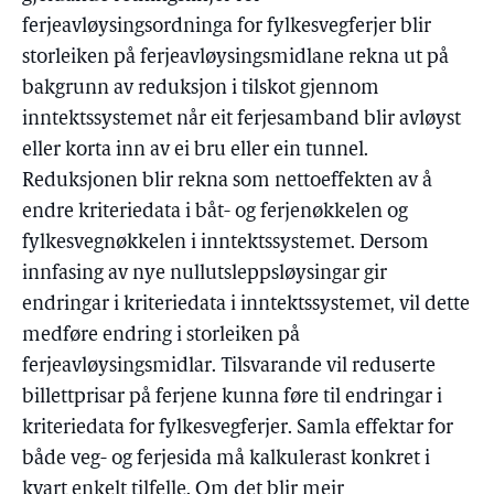
ferjeavløysingsordninga for fylkesvegferjer blir
storleiken på ferjeavløysingsmidlane rekna ut på
bakgrunn av reduksjon i tilskot gjennom
inntektssystemet når eit ferjesamband blir avløyst
eller korta inn av ei bru eller ein tunnel.
Reduksjonen blir rekna som nettoeffekten av å
endre kriteriedata i båt- og ferjenøkkelen og
fylkesvegnøkkelen i inntektssystemet. Dersom
innfasing av nye nullutsleppsløysingar gir
endringar i kriteriedata i inntektssystemet, vil dette
medføre endring i storleiken på
ferjeavløysingsmidlar. Tilsvarande vil reduserte
billettprisar på ferjene kunna føre til endringar i
kriteriedata for fylkesvegferjer. Samla effektar for
både veg- og ferjesida må kalkulerast konkret i
kvart enkelt tilfelle. Om det blir meir