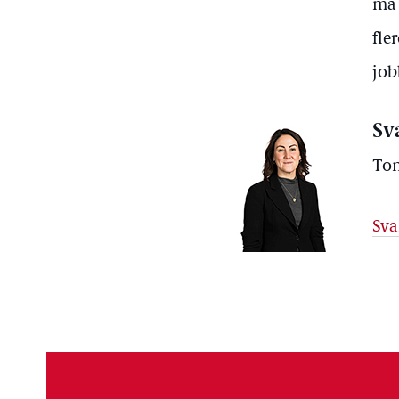
må 
fle
job
Sv
Ton
Sva