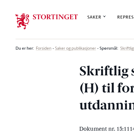
Stortinget.no
SAKER
REPRES
Du er her
:
Spørsmål:
Forsiden
Saker og publikasjoner
Skriftl
Skriftlig
(H) til f
utdannin
Dokument nr. 15:1114