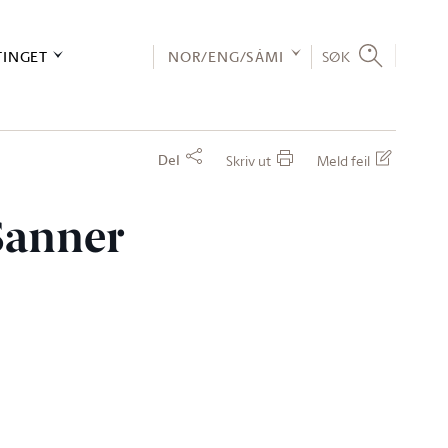
TINGET
NOR/ENG/SÁMI
SØK
Del
Skriv ut
Meld feil
 Sanner