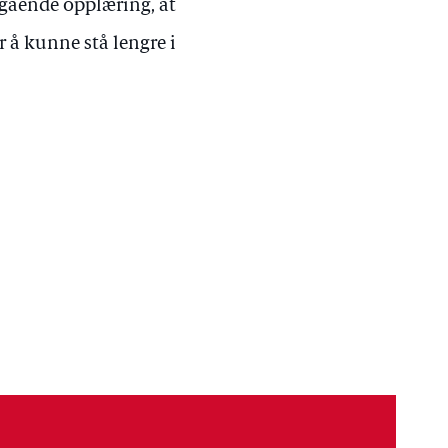
regående opplæring, at
r å kunne stå lengre i