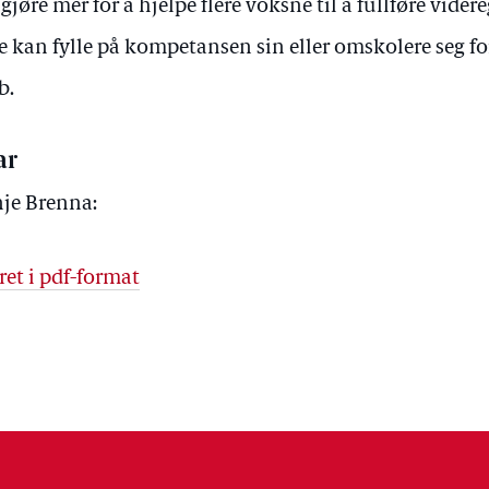
gjøre mer for å hjelpe flere voksne til å fullføre vide
re kan fylle på kompetansen sin eller omskolere seg fo
b.
ar
je Brenna:
ret i pdf-format