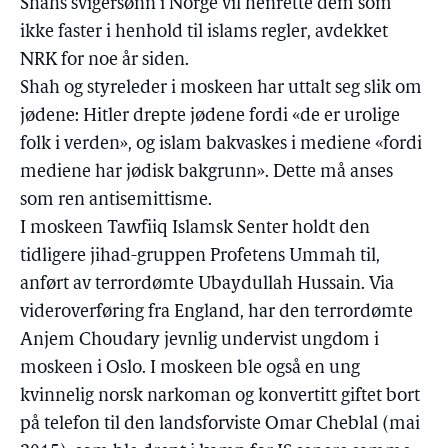
Shahs svigersønn i Norge vil henrette dem som
ikke faster i henhold til islams regler, avdekket
NRK for noe år siden.
Shah og styreleder i moskeen har uttalt seg slik om
jødene: Hitler drepte jødene fordi «de er urolige
folk i verden», og islam bakvaskes i mediene «fordi
mediene har jødisk bakgrunn». Dette må anses
som ren antisemittisme.
I moskeen Tawfiiq Islamsk Senter holdt den
tidligere jihad-gruppen Profetens Ummah til,
anført av terrordømte Ubaydullah Hussain. Via
videroverføring fra England, har den terrordømte
Anjem Choudary jevnlig undervist ungdom i
moskeen i Oslo. I moskeen ble også en ung
kvinnelig norsk narkoman og konvertitt giftet bort
på telefon til den landsforviste Omar Cheblal (mai