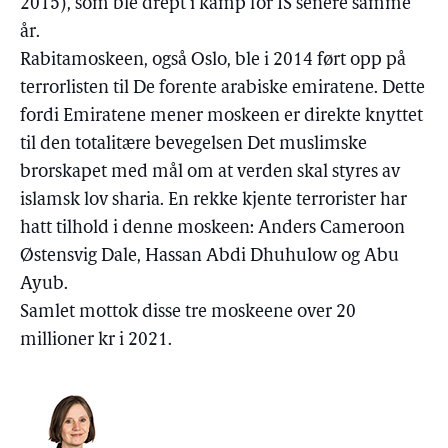
2015), som ble drept i kamp for IS senere samme
år.
Rabitamoskeen, også Oslo, ble i 2014 ført opp på
terrorlisten til De forente arabiske emiratene. Dette
fordi Emiratene mener moskeen er direkte knyttet
til den totalitære bevegelsen Det muslimske
brorskapet med mål om at verden skal styres av
islamsk lov sharia. En rekke kjente terrorister har
hatt tilhold i denne moskeen: Anders Cameroon
Østensvig Dale, Hassan Abdi Dhuhulow og Abu
Ayub.
Samlet mottok disse tre moskeene over 20
millioner kr i 2021.