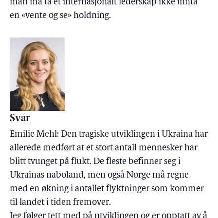
man må ta et internasjonalt lederskap ikke innta
en «vente og se» holdning.
Svar
Emilie Mehl: Den tragiske utviklingen i Ukraina har
allerede medført at et stort antall mennesker har
blitt tvunget på flukt. De fleste befinner seg i
Ukrainas naboland, men også Norge må regne
med en økning i antallet flyktninger som kommer
til landet i tiden fremover.
Jeg følger tett med på utviklingen og er opptatt av å