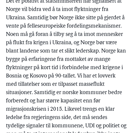
Det er positivt at statsministeren har signalisert at
Norge vil bidra ved å ta imot flyktninger fra
Ukraina. Samtidig bør Norge ikke sitte på gjerdet å
vente på felleseuropeiske fordelingsmekanismer.
Noen må gå foran å tilby seg å ta imot mennesker
på flukt fra krigen i Ukraina, og Norge bør være
blant landene som tar et slikt lederskap. Norge kan
bygge på erfaringene fra mottaket av mange
flyktninger på kort tid i forbindelse med krigene i
Bosnia og Kosovo på 90-tallet. Vi har et lovverk
med tillatelser som er tilpasset masseflukt
situasjoner. Samtidig er norske kommuner bedre
forberedt og har større kapasitet enn før
migrasjonskrisen i 2015. Likevel trengs en klar
ledelse fra regjeringens side, det må sendes
tydelige signaler til kommunene, UDI og politiet og