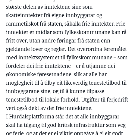
største delen av inntektene sine som
skatteinntekter frå eigne innbyggarar og
rammetilskot frå staten, såkalla frie inntekter. Frie
inntekter er midlar som fylkeskommunane kan rå
fritt over, utan andre føringar frå staten enn
gjeldande lover og reglar. Det overordna føremålet
med inntektssystemet til fylkeskommunane – som
fordeler dei frie inntektene – er å utjamne dei
økonomiske føresetnadene, slik at alle har
moglegheit til å tilby eit likeverdig tenestetilbod til
innbyggarane sine, og til å kunne tilpasse
tenestetilbod til lokale forhold. Utgifter til ferjedrift
vert også dekt av dei frie inntektene.
I Hurdalsplattforma står det at alle innbyggarar
skal ha tilgang til god kritisk infrastruktur som veg
og ferje, og at det er ei viktig oppgåve å gi eit godt