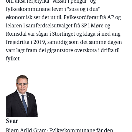
om altså ferjefylka "vassar i pengar" og
fylkeskommunane lever i "suss og i dus"
økonomisk ser det ut til. Fylkesordførar frå AP og
leiaren i samferdselsutvalget frå SP i Møre og
Romsdal var sågar i Stortinget og klaga si nød ang
frejedrifta i 2019, samtidig som det samme dagen
vart lagt fram dei gigantstore overskota i drifta til
fylket.
Svar
Bjørn Arild Gram: Fylkeskommunane får den