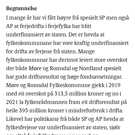
Begrunnelse
I mange år har vi fått høyre frå spesielt SP men også
AP at ferjedrifta i ferjefylka har blitt
underfinansiert av staten. Det er hevda at
fylkeskommunane har vore kraftig underfinansiert
for drifta av ferjene frå staten. Mange
fylkeskommunar har derimot levert store overskot
der både Møre og Romsdal og Nordland spesielt
har gode driftsresultat og høge fondsavsetningar.
Møre og Romsdal Fylkeskommune gjekk i 2019
med eit overskot på 313,5 million kroner og no i
2021 la fylkesrådmannen fram eit driftsresultat på
heile 395 million kroner i mindreforbruk i drifta.
Likevel har politikarar frå både SP og AP hevda at
fylkesferjene var underfinansiert av staten, sjølv