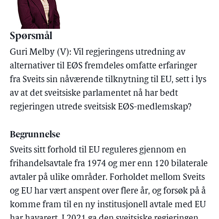
Spørsmål
Guri Melby (V): Vil regjeringens utredning av
alternativer til EØS fremdeles omfatte erfaringer
fra Sveits sin nåværende tilknytning til EU, sett i lys
av at det sveitsiske parlamentet nå har bedt
regjeringen utrede sveitsisk EØS-medlemskap?
Begrunnelse
Sveits sitt forhold til EU reguleres gjennom en
frihandelsavtale fra 1974 og mer enn 120 bilaterale
avtaler på ulike områder. Forholdet mellom Sveits
og EU har vært anspent over flere år, og forsøk på å
komme fram til en ny institusjonell avtale med EU
har havarert. I 2021 ga den sveitsiske regjeringen