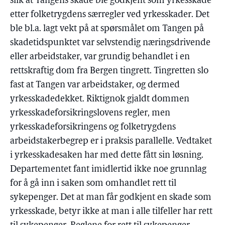
slik at Tangens skade ble godkjent som yrkesskade
etter folketrygdens særregler ved yrkesskader. Det
ble bl.a. lagt vekt på at spørsmålet om Tangen på
skadetidspunktet var selvstendig næringsdrivende
eller arbeidstaker, var grundig behandlet i en
rettskraftig dom fra Bergen tingrett. Tingretten slo
fast at Tangen var arbeidstaker, og dermed
yrkesskadedekket. Riktignok gjaldt dommen
yrkesskadeforsikringslovens regler, men
yrkesskadeforsikringens og folketrygdens
arbeidstakerbegrep er i praksis parallelle. Vedtaket
i yrkesskadesaken har med dette fått sin løsning.
Departementet fant imidlertid ikke noe grunnlag
for å gå inn i saken som omhandlet rett til
sykepenger. Det at man får godkjent en skade som
yrkesskade, betyr ikke at man i alle tilfeller har rett