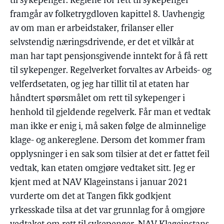
til sykepenger. Reglene for rett til sykepenger
framgår av folketrygdloven kapittel 8. Uavhengig
av om man er arbeidstaker, frilanser eller
selvstendig næringsdrivende, er det et vilkår at
man har tapt pensjonsgivende inntekt for å få rett
til sykepenger. Regelverket forvaltes av Arbeids- og
velferdsetaten, og jeg har tillit til at etaten har
håndtert spørsmålet om rett til sykepenger i
henhold til gjeldende regelverk. Får man et vedtak
man ikke er enig i, må saken følge de alminnelige
klage- og ankereglene. Dersom det kommer fram
opplysninger i en sak som tilsier at det er fattet feil
vedtak, kan etaten omgjøre vedtaket sitt. Jeg er
kjent med at NAV Klageinstans i januar 2021
vurderte om det at Tangen fikk godkjent
yrkesskade tilsa at det var grunnlag for å omgjøre