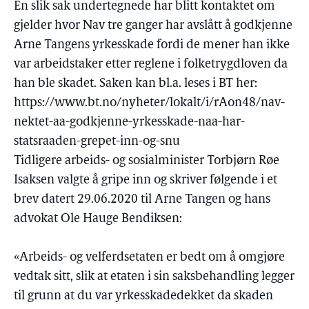
En slik sak undertegnede har blitt kontaktet om
gjelder hvor Nav tre ganger har avslått å godkjenne
Arne Tangens yrkesskade fordi de mener han ikke
var arbeidstaker etter reglene i folketrygdloven da
han ble skadet. Saken kan bl.a. leses i BT her:
https://www.bt.no/nyheter/lokalt/i/rAon48/nav-
nektet-aa-godkjenne-yrkesskade-naa-har-
statsraaden-grepet-inn-og-snu
Tidligere arbeids- og sosialminister Torbjørn Røe
Isaksen valgte å gripe inn og skriver følgende i et
brev datert 29.06.2020 til Arne Tangen og hans
advokat Ole Hauge Bendiksen:
«Arbeids- og velferdsetaten er bedt om å omgjøre
vedtak sitt, slik at etaten i sin saksbehandling legger
til grunn at du var yrkesskadedekket da skaden