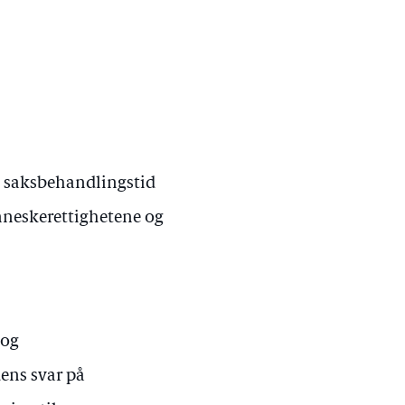
g saksbehandlingstid
nneskerettighetene og
 og
dens svar på