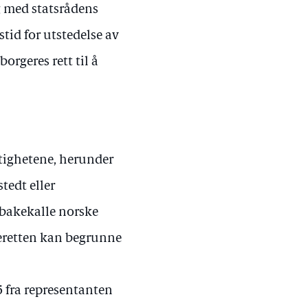
ig med statsrådens
tid for utstedelse av
orgeres rett til å
tighetene, herunder
tedt eller
ilbakekalle norske
keretten kan begrunne
55 fra representanten