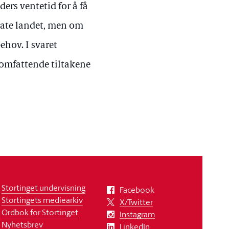
ers ventetid for å få
rlate landet, men om
ehov. I svaret
 omfattende tiltakene
Stortinget undervisning
Facebook
Stortingets mediearkiv
X/Twitter
Ordbok for Stortinget
Instagram
Nyhetsbrev
LinkedIn