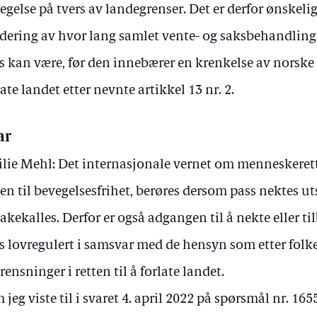
egelse på tvers av landegrenser. Det er derfor ønskel
dering av hvor lang samlet vente- og saksbehandlings
s kan være, før den innebærer en krenkelse av norske b
late landet etter nevnte artikkel 13 nr. 2.
ar
lie Mehl: Det internasjonale vernet om menneskeret
ten til bevegelsesfrihet, berøres dersom pass nektes uts
bakekalles. Derfor er også adgangen til å nekte eller t
s lovregulert i samsvar med de hensyn som etter fol
rensninger i retten til å forlate landet.
 jeg viste til i svaret 4. april 2022 på spørsmål nr. 16