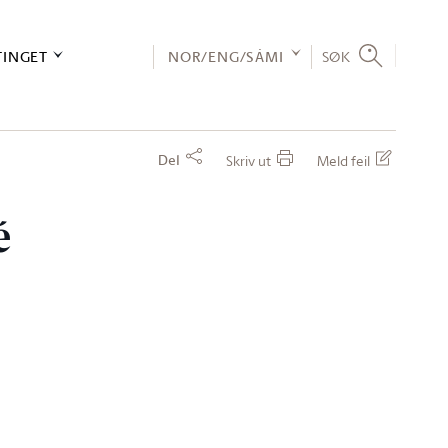
TINGET
NOR/ENG/SÁMI
SØK
Del
Skriv ut
Meld feil
é