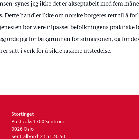
nsen, synes jeg ikke det er akseptabelt med fem måned
s. Dette handler ikke om norske borgeres rett til å fo
tjenesten bør være tilpasset befolkningens praktiske b
egjorde jeg for bakgrunnen for situasjonen, og for de
 er satt i verk for å sikre raskere utstedelse.
Stortinget
Postboks 1700 Sentrum
0026 Oslo
Sentralbord: 23 31 30 50