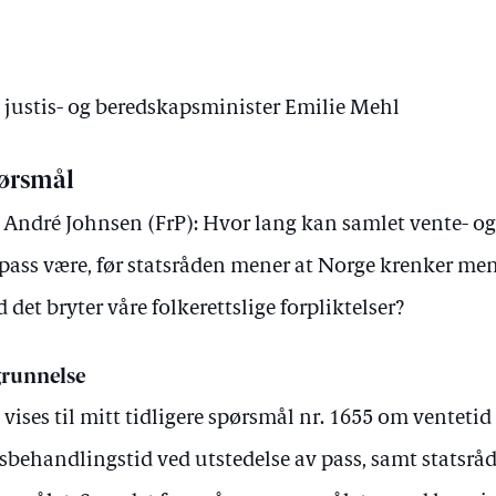
v justis- og beredskapsminister Emilie Mehl
ørsmål
 André Johnsen (FrP): Hvor lang kan samlet vente- o
 pass være, før statsråden mener at Norge krenker me
 det bryter våre folkerettslige forpliktelser?
runnelse
 vises til mitt tidligere spørsmål nr. 1655 om ventetid
sbehandlingstid ved utstedelse av pass, samt statsrå