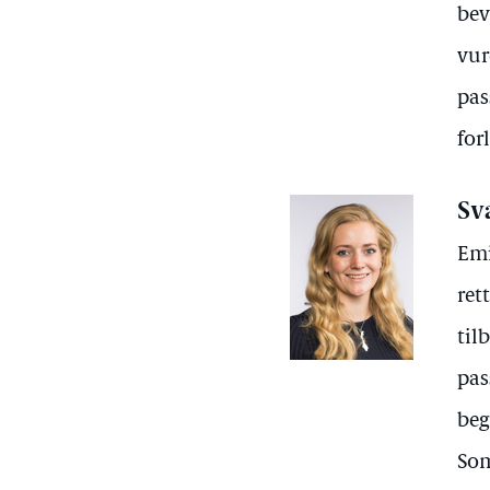
bev
vur
pas
for
Sv
Emi
ret
til
pas
beg
Som