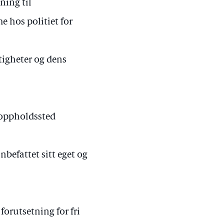
ning til
e hos politiet for
tigheter og dens
ge oppholdssted
nnbefattet sitt eget og
forutsetning for fri