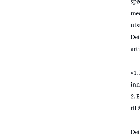
spø
med
uts
Det
art
«1.
inn
2. 
til
Det