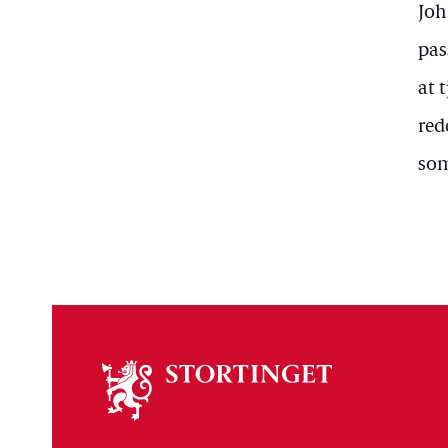
Joh
pas
at 
red
som
Om
stortinget