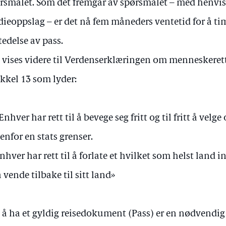
rsmålet. Som det fremgår av spørsmålet – med henvis
ieoppslag – er det nå fem måneders ventetid for å tim
tedelse av pass.
 vises videre til Verdenserklæringen om menneskeret
ikkel 13 som lyder:
 Enhver har rett til å bevege seg fritt og til fritt å vel
enfor en stats grenser.
Enhver har rett til å forlate et hvilket som helst land i
 å vende tilbake til sitt land»
 å ha et gyldig reisedokument (Pass) er en nødvendig 