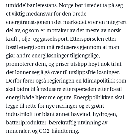
umiddelbar letestans. Norge bør i stedet ta på seg
et viktig medansvar for den brede
energitransisjonen i det markedet vi er en integrert
del av, og som er mottaker av det meste av norsk
kraft-, olje- og gasseksport. Etterspørselen etter
fossil energi som må reduseres gjennom at man
gjør andre energiløsninger tilgjengelige,
promoterer dem, og priser utslipp høyt nok til at
det lønner seg å gå over til utslippsfrie løsninger.
Derfor fører også regjeringen en klimapolitikk som
skal bidra til å redusere etterspørselen etter fossil
energi både hjemme og ute. Energipolitikken skal
legge til rette for nye næringer og et grønt
industriløft for blant annet havvind, hydrogen,
batteriprodukter, bærekraftig utvinning av
mineraler, og CO2-håndtering.