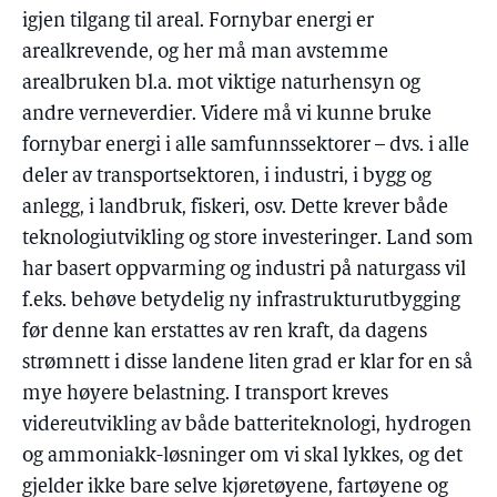
igjen tilgang til areal. Fornybar energi er
arealkrevende, og her må man avstemme
arealbruken bl.a. mot viktige naturhensyn og
andre verneverdier. Videre må vi kunne bruke
fornybar energi i alle samfunnssektorer – dvs. i alle
deler av transportsektoren, i industri, i bygg og
anlegg, i landbruk, fiskeri, osv. Dette krever både
teknologiutvikling og store investeringer. Land som
har basert oppvarming og industri på naturgass vil
f.eks. behøve betydelig ny infrastrukturutbygging
før denne kan erstattes av ren kraft, da dagens
strømnett i disse landene liten grad er klar for en så
mye høyere belastning. I transport kreves
videreutvikling av både batteriteknologi, hydrogen
og ammoniakk-løsninger om vi skal lykkes, og det
gjelder ikke bare selve kjøretøyene, fartøyene og