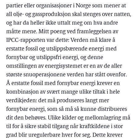
partier eller organisasjoner i Norge som mener at
all olje- og gassproduksjon skal stenges over natten,
og har da heller ikke uttalt meg om hva andre
måtte mene. Mitt poeng ved framleggelsen av
IPCC-rapporten var dette: Verden må klare å
erstatte fossil og utslippsbærende energi med
fornybar og utslippsfri energi, og denne
omstillingen av energisystemet er en av de aller
største snuoperasjonene verden har stått ovenfor.
Å erstatte fossil med fornybar energi krever en
kombinasjon av svært mange ulike tiltak i hele
verdikjeden: det må produseres langt mer
fornybar energi, som så må så kunne distribueres
dit den behøves. Ulike kilder og mellomlagring må
til for å sikre stabil tilgang når kraftkildene i stor
grad blir uregulerbare hver for seg. Dette krever