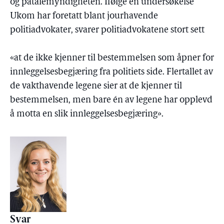
og påtalemyndigheten. Ifølge en undersøkelse
Ukom har foretatt blant jourhavende
politiadvokater, svarer politiadvokatene stort sett
«at de ikke kjenner til bestemmelsen som åpner for
innleggelsesbegjæring fra politiets side. Flertallet av
de vakthavende legene sier at de kjenner til
bestemmelsen, men bare én av legene har opplevd
å motta en slik innleggelsesbegjæring».
Svar