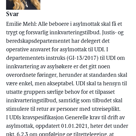
Svar
Emilie Mehl: Alle beboere i asylmottak skal få et
trygt og forsvarlig innkvarteringstilbud. Justis- og
beredskapsdepartementet har delegert det
operative ansvaret for asylmottak til UDI. I
departementets instruks (GI-13/2017) til UDI om
innkvartering av asylsøkere er det gitt noen
overordnete føringer, herunder at standarden skal
være enkel, men akseptabel. UDI skal ta hensyn til
utsatte gruppers særlige behov for et tilpasset
innkvarteringstilbud, samtidig som tilbudet skal
stimulere til retur av personer med utreiseplikt.
I UDIs kravspesifikasjon Generelle krav til drift av
asylmottak, oppdatert 01.01.2021, heter det under
pkt. 6.2.3 om oppfølging og tilrettelegging, at