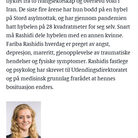
flyktet fra to tvangsekteskap og overlevd vold i
Iran. De siste fire årene har hun bodd på en hybel
på Stord asylmottak, og har gjennom pandemien
hatt hybelen på 28 kvadratmeter for seg selv. Snart
må Rashidi dele hybelen med en annen kvinne.
Fariba Rashidis hverdag er preget av angst,
depresjon, mareritt, gjenopplevelse av traumatiske
hendelser og fysiske symptomer. Rashidis fastlege
og psykolog har skrevet til Utlendingsdirektoratet
og på medisinsk grunnlag frarådet at hennes
bosituasjon endres.