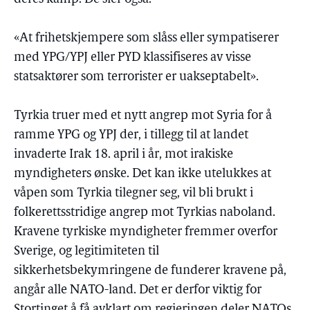
«At frihetskjempere som slåss eller sympatiserer
med YPG/YPJ eller PYD klassifiseres av visse
statsaktører som terrorister er uakseptabelt».
Tyrkia truer med et nytt angrep mot Syria for å
ramme YPG og YPJ der, i tillegg til at landet
invaderte Irak 18. april i år, mot irakiske
myndigheters ønske. Det kan ikke utelukkes at
våpen som Tyrkia tilegner seg, vil bli brukt i
folkerettsstridige angrep mot Tyrkias naboland.
Kravene tyrkiske myndigheter fremmer overfor
Sverige, og legitimiteten til
sikkerhetsbekymringene de funderer kravene på,
angår alle NATO-land. Det er derfor viktig for
Stortinget å få avklart om regjeringen deler NATOs