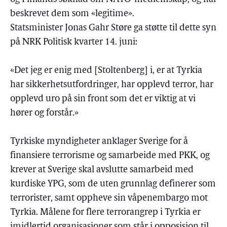
beskrevet dem som «legitime».
Statsminister Jonas Gahr Støre ga støtte til dette syn
på NRK Politisk kvarter 14. juni:
«Det jeg er enig med [Stoltenberg] i, er at Tyrkia
har sikkerhetsutfordringer, har opplevd terror, har
opplevd uro på sin front som det er viktig at vi
hører og forstår.»
Tyrkiske myndigheter anklager Sverige for å
finansiere terrorisme og samarbeide med PKK, og
krever at Sverige skal avslutte samarbeid med
kurdiske YPG, som de uten grunnlag definerer som
terrorister, samt oppheve sin våpenembargo mot
Tyrkia. Målene for flere terrorangrep i Tyrkia er
imidlertid organisasjoner som står i opposisjon til,