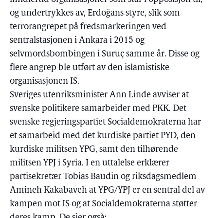
og undertrykkes av, Erdoğans styre, slik som
terrorangrepet på fredsmarkeringen ved
sentralstasjonen i Ankara i 2015 og
selvmordsbombingen i Suruç samme år. Disse og
flere angrep ble utført av den islamistiske
organisasjonen IS.
Sveriges utenriksminister Ann Linde avviser at
svenske politikere samarbeider med PKK. Det
svenske regjeringspartiet Socialdemokraterna har
et samarbeid med det kurdiske partiet PYD, den
kurdiske militsen YPG, samt den tilhørende
militsen YPJ i Syria. I en uttalelse erklærer
partisekretær Tobias Baudin og riksdagsmedlem
Amineh Kakabaveh at YPG/YPJ er en sentral del av
kampen mot IS og at Socialdemokraterna støtter
deres kamp. De sier også: