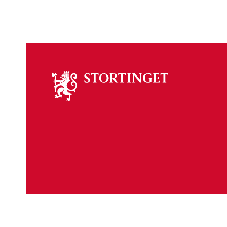
Om
stortinget