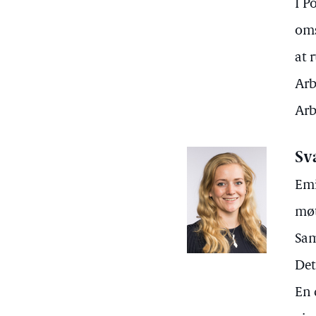
I P
oms
at 
Arb
Arb
Sv
Emi
møt
Sam
Det
En 