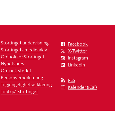
Stortinget undervisning
Facebook
Stortingets mediearkiv
X/Twitter
Ordbok for Stortinget
Instagram
Nyhetsbrev
LinkedIn
Om nettstedet
Personvernerklæring
RSS
Tilgjengelighetserklæring
Kalender (iCal)
Jobb på Stortinget