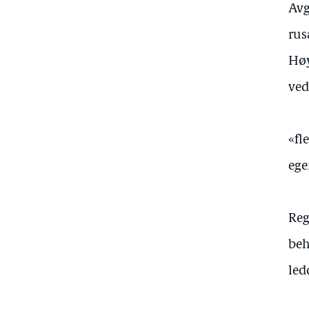
Avg
rus
Høy
ved
«fl
ege
Reg
beh
led