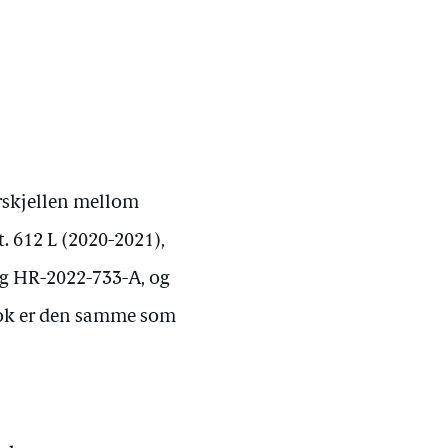
orskjellen mellom
t. 612 L (2020-2021),
og HR-2022-733-A, og
etok er den samme som