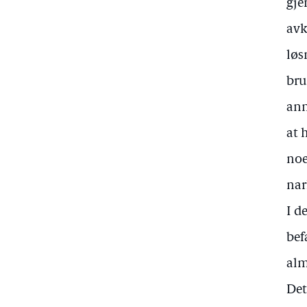
gje
avk
løs
bru
ann
at 
noe
nar
I d
bef
alm
Det