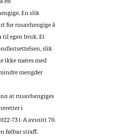
ta en
hengige. En slik
art for rusavhengige å
til egen bruk. Et
nsfastsettelsen, slik
ige ikke møtes med
v mindre mengder
grunn at rusavhengiges
eretter i
-2022-731-A avsnitt 70.
 følbar straff.