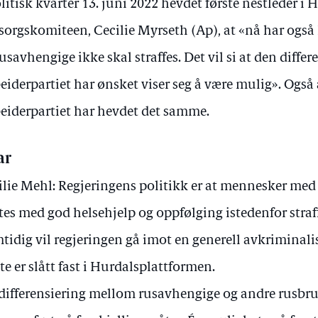
olitisk kvarter 13. juni 2022 hevdet første nestleder i H
orgskomiteen, Cecilie Myrseth (Ap), at «nå har også H
rusavhengige ikke skal straffes. Det vil si at den diffe
eiderpartiet har ønsket viser seg å være mulig». Også 
eiderpartiet har hevdet det samme.
ar
lie Mehl: Regjeringens politikk er at mennesker med
es med god helsehjelp og oppfølging istedenfor straf
tidig vil regjeringen gå imot en generell avkriminali
te er slått fast i Hurdalsplattformen.
differensiering mellom rusavhengige og andre rusbr