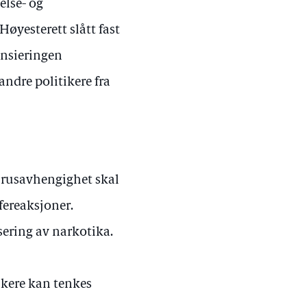
else- og
øyesterett slått fast
rensieringen
andre politikere fra
 rusavhengighet skal
fereaksjoner.
sering av narkotika.
ukere kan tenkes