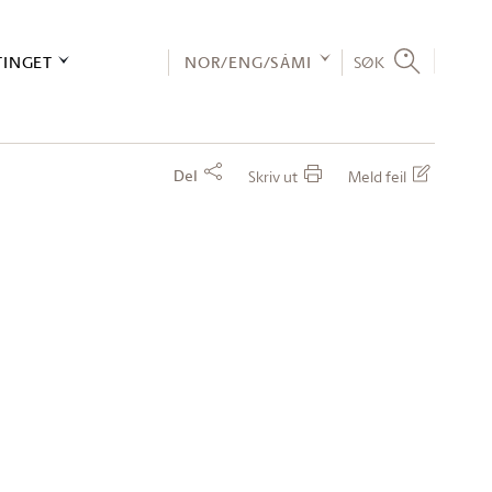
TINGET
NOR/ENG/SÁMI
SØK
Del
Skriv ut
Meld feil