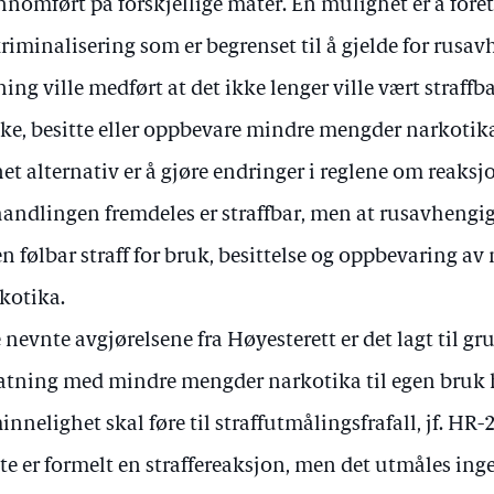
nnomført på forskjellige måter. Én mulighet er å fore
riminalisering som er begrenset til å gjelde for rusav
ning ville medført at det ikke lenger ville vært straffb
ke, besitte eller oppbevare mindre mengder narkotika 
et alternativ er å gjøre endringer i reglene om reaksjo
handlingen fremdeles er straffbar, men at rusavheng
n følbar straff for bruk, besittelse og oppbevaring a
kotika.
e nevnte avgjørelsene fra Høyesterett er det lagt til 
atning med mindre mengder narkotika til egen bruk h
innelighet skal føre til straffutmålingsfrafall, jf. HR
te er formelt en straffereaksjon, men det utmåles ingen