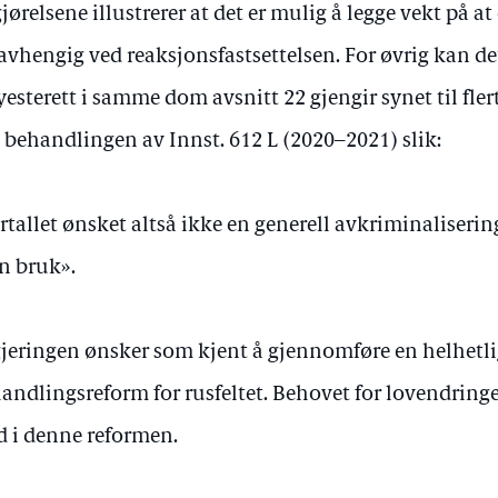
jørelsene illustrerer at det er mulig å legge vekt på at
avhengig ved reaksjonsfastsettelsen. For øvrig kan de
esterett i samme dom avsnitt 22 gjengir synet til flert
 behandlingen av Innst. 612 L (2020–2021) slik:
ertallet ønsket altså ikke en generell avkriminaliserin
n bruk».
jeringen ønsker som kjent å gjennomføre en helhetli
andlingsreform for rusfeltet. Behovet for lovendringe
d i denne reformen.