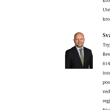
kro
Ute
kro
Sv
Try
Rev
614
inn
pos
ved
reg