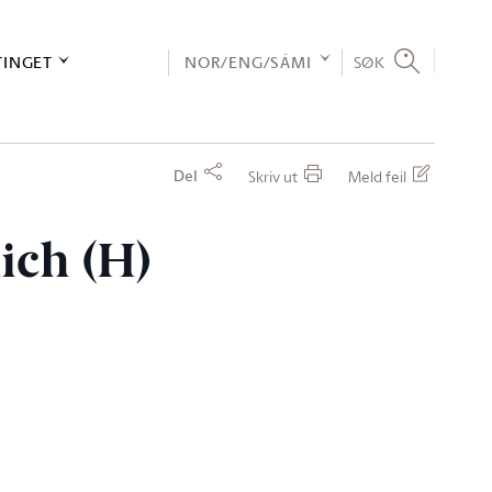
TINGET
NOR/ENG/SÁMI
SØK
Del
Skriv ut
Meld feil
lich (H)