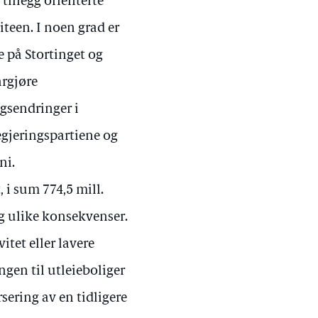
 tillegg orienterte
iteen. I noen grad er
 på Stortinget og
argjøre
ngsendringer i
egjeringspartiene og
ni.
 i sum 774,5 mill.
og ulike konsekvenser.
tet eller lavere
gen til utleieboliger
ering av en tidligere