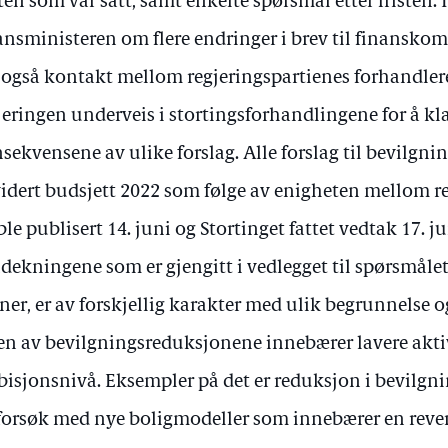
sten som var satt, samt enkelte spørsmål etter fristen. I
ansministeren om flere endringer i brev til finanskom
 også kontakt mellom regjeringspartienes forhandlere
jeringen underveis i stortingsforhandlingene for å kl
sekvensene av ulike forslag. Alle forslag til bevilgni
idert budsjett 2022 som følge av enigheten mellom r
ble publisert 14. juni og Stortinget fattet vedtak 17. ju
dekningene som er gjengitt i vedlegget til spørsmålet,
ner, er av forskjellig karakter med ulik begrunnelse 
n av bevilgningsreduksjonene innebærer lavere aktivi
isjonsnivå. Eksempler på det er reduksjon i bevilgnin
forsøk med nye boligmodeller som innebærer en revers