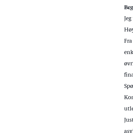
Beg
Jeg
Høy
Fra
enk
øvr
fin
Spø
Kom
utl
Jus
asy