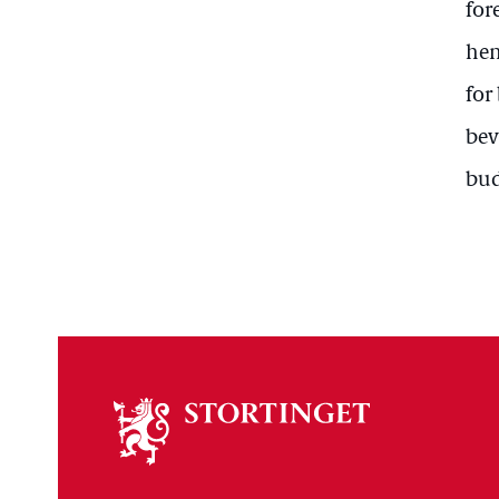
for
hen
for
bev
bud
Om
stortinget