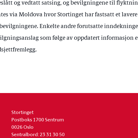
eslått og vedtatt satsing, og bevilgningene til flyktn
tes via Moldova hvor Stortinget har fastsatt et laver
 bevilgningene. Enkelte andre forutsatte inndekninge
ilgningsanslag som følge av oppdatert informasjon et
sjettfremlegg.
Stortinget
Postboks 1700 Sentrum
0026 Oslo
Sentralbord: 23 31 30 50