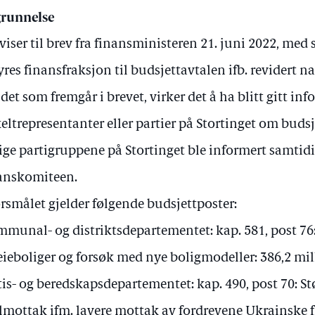
runnelse
 viser til brev fra finansministeren 21. juni 2022, med
res finansfraksjon til budsjettavtalen ifb. revidert n
 det som fremgår i brevet, virker det å ha blitt gitt inf
eltrepresentanter eller partier på Stortinget om budsj
ige partigruppene på Stortinget ble informert samti
anskomiteen.
rsmålet gjelder følgende budsjettposter:
munal- og distriktsdepartementet: kap. 581, post 76: 
eieboliger og forsøk med nye boligmodeller: 386,2 mill
tis- og beredskapsdepartementet: kap. 490, post 70: St
lmottak ifm. lavere mottak av fordrevene Ukrainske f