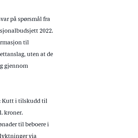
 svar på spørsmål fra
asjonalbudsjett 2022.
ormasjon til
ettanslag, uten at de
dig gjennom
Kutt i tilskudd til
. kroner.
ønader til beboere i
lyktninger via