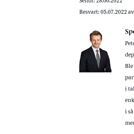
Sendt: 28.06.2022
Besvart: 05.07.2022 
Sp
Pet
dep
Ble
par
i t
enk
i s
med