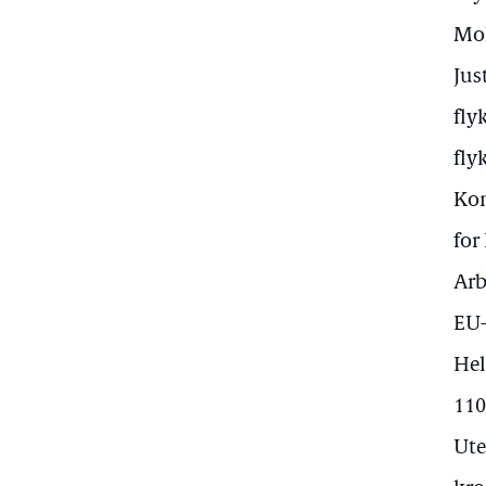
Mol
Jus
fly
fly
Kom
for
Arb
EU-
Hel
110
Ute