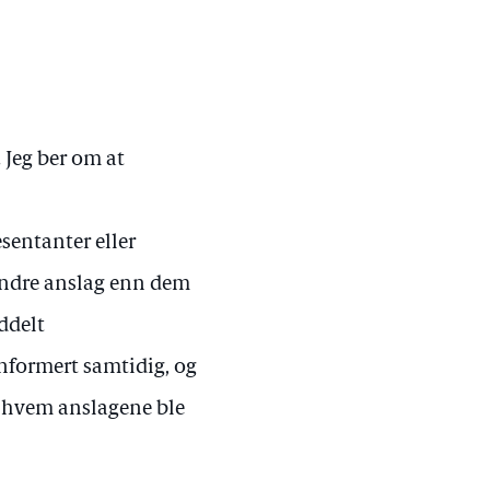
. Jeg ber om at
sentanter eller
 andre anslag enn dem
ddelt
informert samtidig, og
og hvem anslagene ble