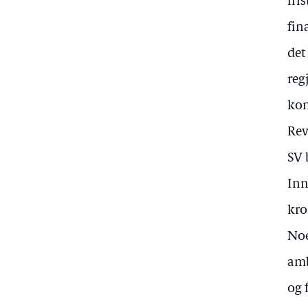
fri
fin
det
reg
kon
Rev
SV 
Inn
kro
Noe
amb
og 