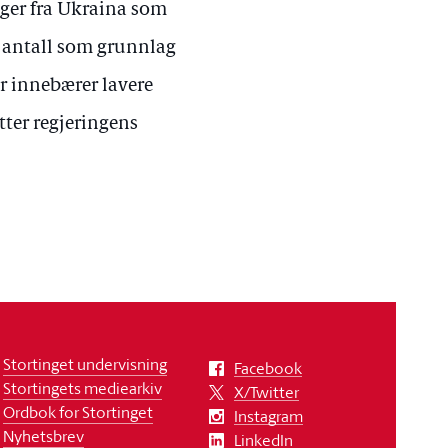
inger fra Ukraina som
e antall som grunnlag
r innebærer lavere
ter regjeringens
Stortinget undervisning
Facebook
Stortingets mediearkiv
X/Twitter
Ordbok for Stortinget
Instagram
Nyhetsbrev
LinkedIn