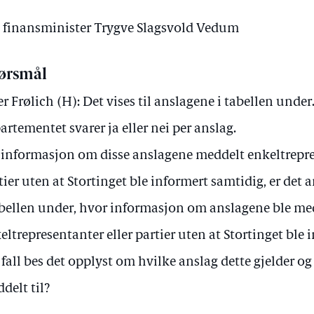
av finansminister Trygve Slagsvold Vedum
ørsmål
er Frølich (H): Det vises til anslagene i tabellen under
artementet svarer ja eller nei per anslag.
 informasjon om disse anslagene meddelt enkeltrepre
tier uten at Stortinget ble informert samtidig, er det
abellen under, hvor informasjon om anslagene ble me
eltrepresentanter eller partier uten at Stortinget ble 
å fall bes det opplyst om hvilke anslag dette gjelder 
delt til?