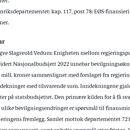
ner.
nriksdepartementet: kap. 117, post 78: EØS-finansieri
ner.
ar
gve Slagsvold Vedum: Enigheten mellom regjeringspar
idert Nasjonalbudsjett 2022 innebar bevilgningsøkn
 mill. kroner sammenlignet med forslaget fra regjeri
dekninger med tilsvarende sum. Inndekningene gjald
ter på statsbudsjettet. Den primære kilden for å få s
 ulike bevilgningsendringer er spørsmål til finansmin
jeringens fremlegg. Samlet mottok departementet 72