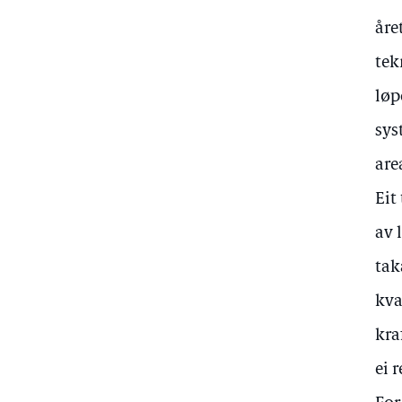
åre
tek
løp
sys
are
Eit
av 
tak
kva
kra
ei 