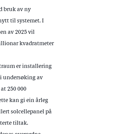
ed bruk av ny
tt til systemet. I
en av 2025 vil
illionar kvadratmeter
straum er installering
Ei undersøking av
 at 250 000
tte kan gi ein årleg
lert solcellepanel på
terte tiltak.