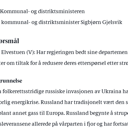
Kommunal- og distriktsministeren
v kommunal- og distriktsminister Sigbjørn Gjelsvik
ørsmål
 Elvestuen (V): Har regjeringen bedt sine departeme
ter om tiltak for å redusere deres etterspørsel etter st
runnelse
 folkerettsstridige russiske invasjonen av Ukraina ha
orlig energikrise. Russland har tradisjonelt vært den 
blant annet gass til Europa. Russland begynte å strup
sleveransene allerede på vårparten i fjor og har fortsa