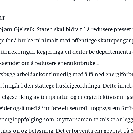
ar
bjørn Gjelsvik: Staten skal bidra til å redusere presse
ge for å bruke minimalt med offentlege skattepengar 
aumrekningar. Regjeringa vil derfor be departementa 
ksemder om å redusere energiforbruket.
tsbygg arbeidar kontinuerlig med å få ned energiforb
 inngår i den statlege husleigeordninga. Dette inneb
helgesenking av temperatur og energieffektiviseringst
eider også med å innføre eit sentralt toppsystem fo
energioppfølging som knyttar saman tekniske anleg
tilasjon og belysning. Det er forventa ein gevinst på 