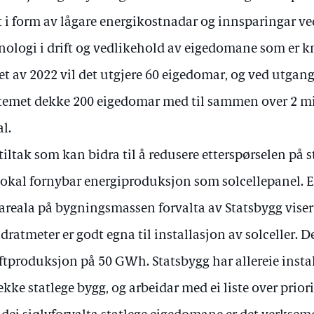
t i form av lågare energikostnadar og innsparingar v
nologi i drift og vedlikehold av eigedomane som er kny
et av 2022 vil det utgjere 60 eigedomar, og ved utgang
temet dekke 200 eigedomar med til sammen over 2 m
al.
 tiltak som kan bidra til å redusere etterspørselen på 
lokal fornybar energiproduksjon som solcellepanel. 
areala på bygningsmassen forvalta av Statsbygg viser
dratmeter er godt egna til installasjon av solceller. De
ftproduksjon på 50 GWh. Statsbygg har allereie instal
rekke statlege bygg, og arbeidar med ei liste over priori