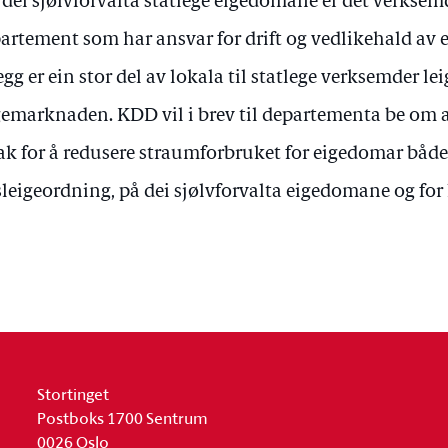
 dei sjølvforvalta statlege eigedomane er det verkse
artement som har ansvar for drift og vedlikehald av
legg er ein stor del av lokala til statlege verksemder le
gemarknaden. KDD vil i brev til departementa be om at
tak for å redusere straumforbruket for eigedomar både 
leigeordning, på dei sjølvforvalta eigedomane og for 
Stortinget
Postboks 1700 Sentrum
0026 Oslo