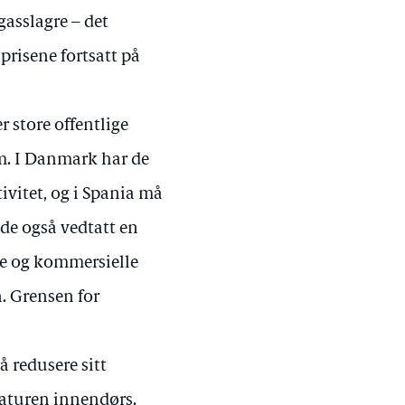
gasslagre – det
sprisene fortsatt på
r store offentlige
m. I Danmark har de
ivitet, og i Spania må
 de også vedtatt en
ige og kommersielle
. Grensen for
 redusere sitt
raturen innendørs.