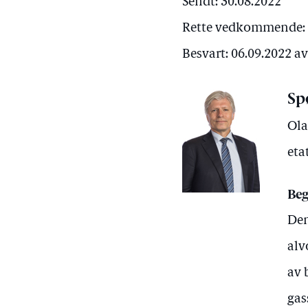
Sendt: 30.08.2022
Rette vedkommende: 
Besvart: 06.09.2022 a
Sp
Ola
eta
Beg
Den
alv
av 
gas