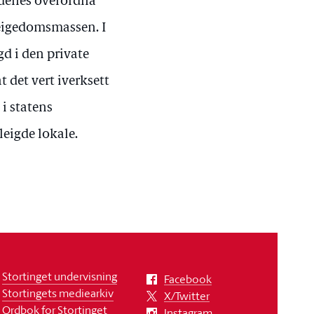
mdenes overordna
 eigedomsmassen. I
igd i den private
 det vert iverksett
i statens
leigde lokale.
Stortinget undervisning
Facebook
Stortingets mediearkiv
X/Twitter
Ordbok for Stortinget
Instagram