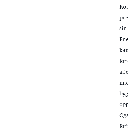
Kon
pre
sin
Ene
kam
for
all
mid
byg
opp
Ogs
for