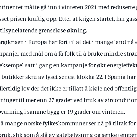
tinentet måtte gå inn i vinteren 2021 med reduserte 
sset prisen kraftig opp. Etter at krigen startet, har gas
 tilsynelatende grenseløse økning.
rgikrisen i Europa har ført til at det i mange land nå e
panjer med mål om å få folk til å bruke mindre strø
 eksempel satt i gang en kampanje for økt energieffekt
e butikker skru av lyset senest klokka 22. I Spania har
lertidig lov der det ikke er tillatt å kjøle ned offentl
ninger til mer enn 27 grader ved bruk av aircondition
varming i samme bygg er 19 grader om vinteren.
å mange norske fylkeskommuner ser nå på tiltak for å
bruk, slik som å slå av gatebelysning og senke tempe