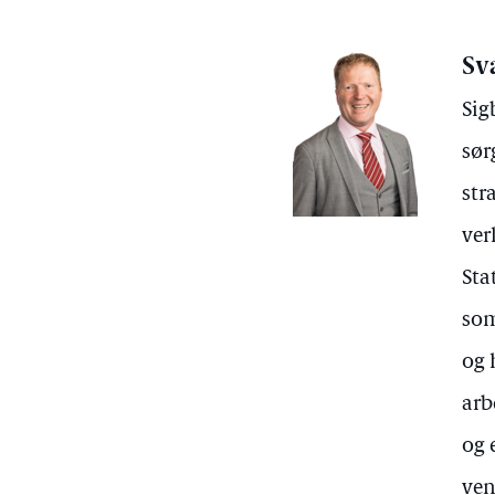
Sv
Sig
sør
str
ver
Sta
som
og 
arb
og 
ven