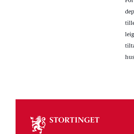
For
dep
til
lei
til
hus
Om
stortinget