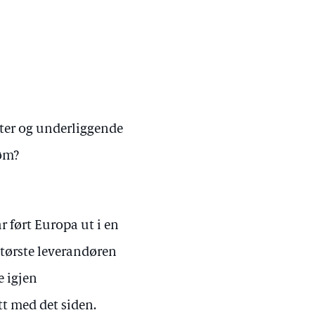
nter og underliggende
røm?
r ført Europa ut i en
største leverandøren
e igjen
tt med det siden.