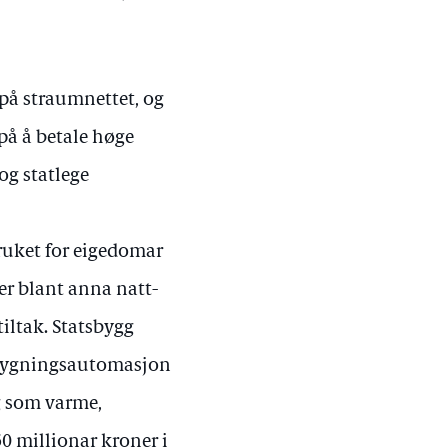
t på straumnettet, og
på å betale høge
og statlege
ruket for eigedomar
er blant anna natt-
iltak. Statsbygg
r bygningsautomasjon
g som varme,
50 millionar kroner i