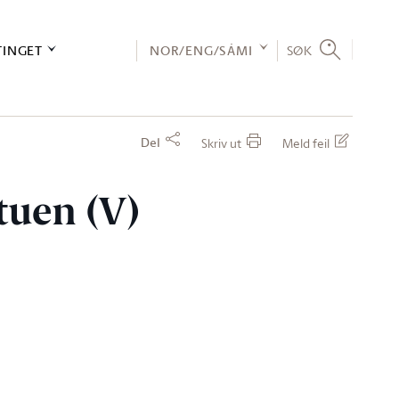
TINGET
NOR/ENG/SÁMI
SØK
Del
Skriv ut
Meld feil
stuen (V)