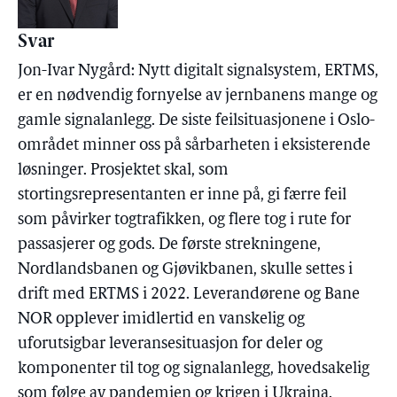
Svar
Jon-Ivar Nygård: Nytt digitalt signalsystem, ERTMS,
er en nødvendig fornyelse av jernbanens mange og
gamle signalanlegg. De siste feilsituasjonene i Oslo-
området minner oss på sårbarheten i eksisterende
løsninger. Prosjektet skal, som
stortingsrepresentanten er inne på, gi færre feil
som påvirker togtrafikken, og flere tog i rute for
passasjerer og gods. De første strekningene,
Nordlandsbanen og Gjøvikbanen, skulle settes i
drift med ERTMS i 2022. Leverandørene og Bane
NOR opplever imidlertid en vanskelig og
uforutsigbar leveransesituasjon for deler og
komponenter til tog og signalanlegg, hovedsakelig
som følge av pandemien og krigen i Ukraina.