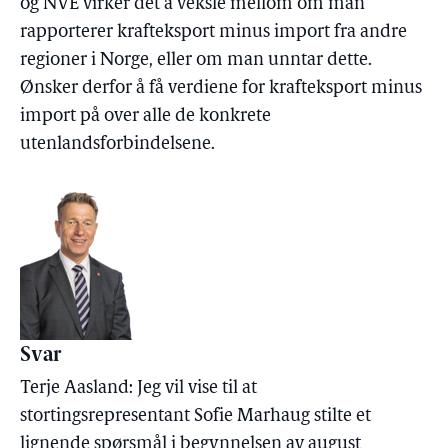
og NVE virker det å veksle mellom om man
rapporterer krafteksport minus import fra andre
regioner i Norge, eller om man unntar dette.
Ønsker derfor å få verdiene for krafteksport minus
import på over alle de konkrete
utenlandsforbindelsene.
Svar
Terje Aasland: Jeg vil vise til at
stortingsrepresentant Sofie Marhaug stilte et
lignende spørsmål i begynnelsen av august