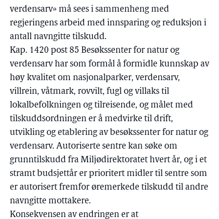
verdensarv» må sees i sammenheng med
regjeringens arbeid med innsparing og reduksjon i
antall navngitte tilskudd.
Kap. 1420 post 85 Besøkssenter for natur og
verdensarv har som formål å formidle kunnskap av
høy kvalitet om nasjonalparker, verdensarv,
villrein, våtmark, rovvilt, fugl og villaks til
lokalbefolkningen og tilreisende, og målet med
tilskuddsordningen er å medvirke til drift,
utvikling og etablering av besøkssenter for natur og
verdensarv. Autoriserte sentre kan søke om
grunntilskudd fra Miljødirektoratet hvert år, og i et
stramt budsjettår er prioritert midler til sentre som
er autorisert fremfor øremerkede tilskudd til andre
navngitte mottakere.
Konsekvensen av endringen er at