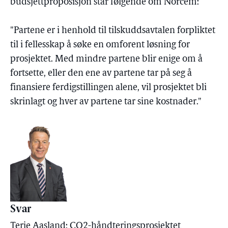
budsjettproposisjon står følgende om Norcem:
"Partene er i henhold til tilskuddsavtalen forpliktet
til i fellesskap å søke en omforent løsning for
prosjektet. Med mindre partene blir enige om å
fortsette, eller den ene av partene tar på seg å
finansiere ferdigstillingen alene, vil prosjektet bli
skrinlagt og hver av partene tar sine kostnader."
Svar
Terje Aasland: CO2-håndteringsprosjektet