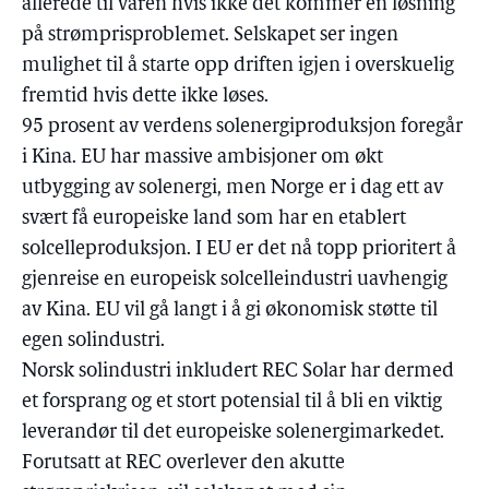
allerede til våren hvis ikke det kommer en løsning
på strømprisproblemet. Selskapet ser ingen
mulighet til å starte opp driften igjen i overskuelig
fremtid hvis dette ikke løses.
95 prosent av verdens solenergiproduksjon foregår
i Kina. EU har massive ambisjoner om økt
utbygging av solenergi, men Norge er i dag ett av
svært få europeiske land som har en etablert
solcelleproduksjon. I EU er det nå topp prioritert å
gjenreise en europeisk solcelleindustri uavhengig
av Kina. EU vil gå langt i å gi økonomisk støtte til
egen solindustri.
Norsk solindustri inkludert REC Solar har dermed
et forsprang og et stort potensial til å bli en viktig
leverandør til det europeiske solenergimarkedet.
Forutsatt at REC overlever den akutte