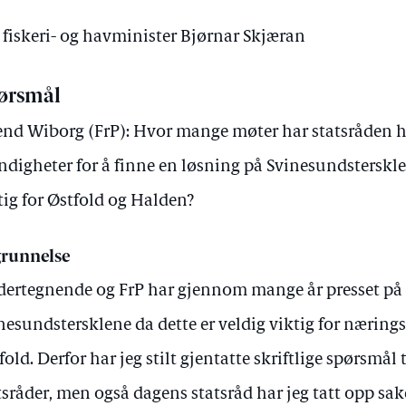
v fiskeri- og havminister Bjørnar Skjæran
ørsmål
end Wiborg (FrP): Hvor mange møter har statsråden 
digheter for å finne en løsning på Svinesundsterskle
tig for Østfold og Halden?
runnelse
ertegnende og FrP har gjennom mange år presset på for
nesundstersklene da dette er veldig viktig for nærings
fold. Derfor har jeg stilt gjentatte skriftlige spørsmål 
tsråder, men også dagens statsråd har jeg tatt opp sak