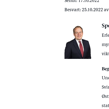
Sendt: 17.10.2022
Besvart: 25.10.2022 a
Sp
Erl
myn
vik
Beg
Und
Svi
Øst
sta