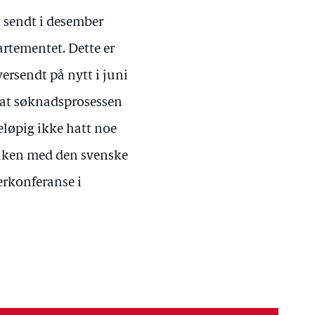
t sendt i desember
rtementet. Dette er
ersendt på nytt i juni
ik at søknadsprosessen
eløpig ikke hatt noe
saken med den svenske
erkonferanse i