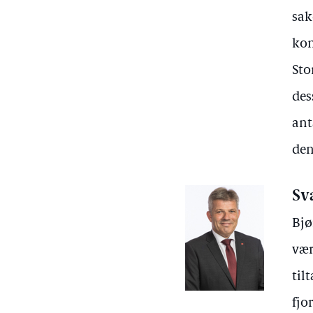
sak
kon
Sto
des
ant
den
Sv
Bjø
vær
til
fjo