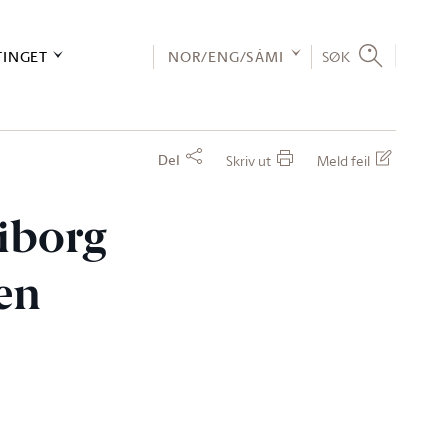
TINGET
NOR/ENG/SÁMI
SØK
Del
Skriv ut
Meld feil
Wiborg
ren