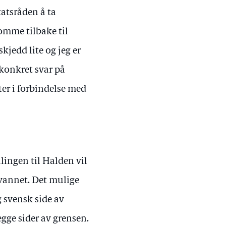
tatsråden å ta
omme tilbake til
kjedd lite og jeg er
 konkret svar på
er i forbindelse med
lingen til Halden vil
rvannet. Det mulige
 svensk side av
egge sider av grensen.