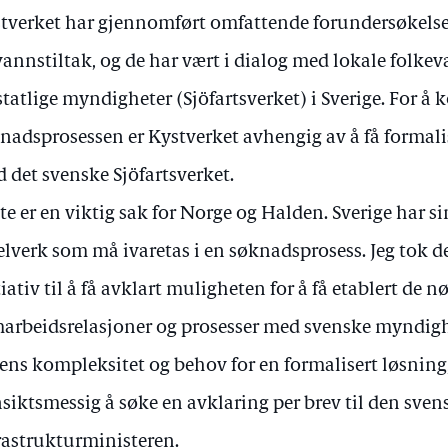
tverket har gjennomført omfattende forundersøkelser
vannstiltak, og de har vært i dialog med lokale folkev
statlige myndigheter (Sjöfartsverket) i Sverige. For å
nadsprosessen er Kystverket avhengig av å få formali
 det svenske Sjöfartsverket.
te er en viktig sak for Norge og Halden. Sverige har s
elverk som må ivaretas i en søknadsprosess. Jeg tok de
tiativ til å få avklart muligheten for å få etablert de 
arbeidsrelasjoner og prosesser med svenske myndigh
ens kompleksitet og behov for en formalisert løsning,
siktsmessig å søke en avklaring per brev til den sven
rastrukturministeren.