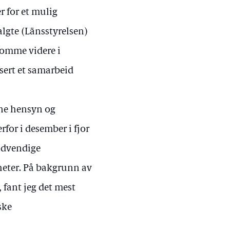
 for et mulig
algte (Länsstyrelsen)
 komme videre i
sert et samarbeid
ine hensyn og
rfor i desember i fjor
nødvendige
eter. På bakgrunn av
 fant jeg det mest
ske