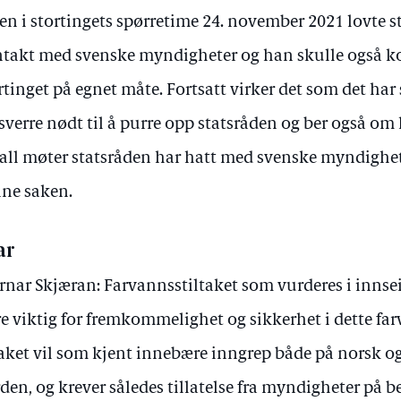
en i stortingets spørretime 24. november 2021 lovte s
takt med svenske myndigheter og han skulle også k
rtinget på egnet måte. Fortsatt virker det som det har s
sverre nødt til å purre opp statsråden og ber også om
all møter statsråden har hatt med svenske myndighet
ne saken.
ar
rnar Skjæran: Farvannsstiltaket som vurderes i innsei
e viktig for fremkommelighet og sikkerhet i dette fa
taket vil som kjent innebære inngrep både på norsk og
rden, og krever således tillatelse fra myndigheter på b