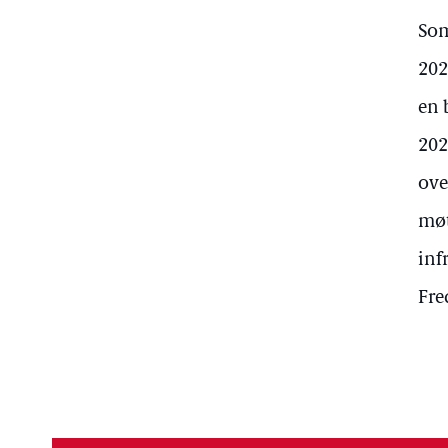
Som
202
en 
202
ove
møt
inf
Fre