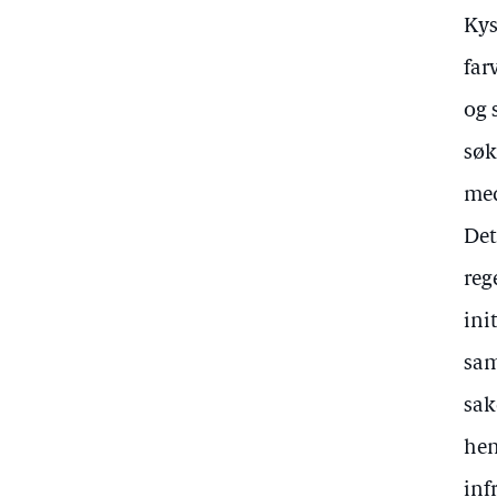
Kys
far
og 
søk
med
Det
reg
ini
sam
sak
hen
inf