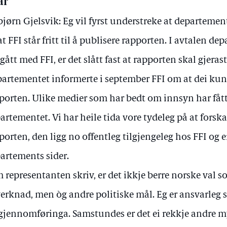
ar
bjørn Gjelsvik: Eg vil fyrst understreke at departemen
at FFI står fritt til å publisere rapporten. I avtalen d
gått med FFI, er det slått fast at rapporten skal gjerast
artementet informerte i september FFI om at dei kun
porten. Ulike medier som har bedt om innsyn har fått
artementet. Vi har heile tida vore tydeleg på at fors
porten, den ligg no offentleg tilgjengeleg hos FFI og er
artements sider.
 representanten skriv, er det ikkje berre norske val so
erknad, men òg andre politiske mål. Eg er ansvarleg s
gjennomføringa. Samstundes er det ei rekkje andre 