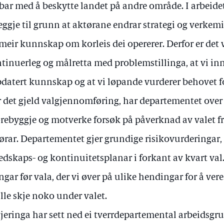
bar med å beskytte landet på andre område. I arbei
leggje til grunn at aktørane endrar strategi og verkemi
 meir kunnskap om korleis dei opererer. Derfor er det 
tinuerleg og målretta med problemstillinga, at vi in
datert kunnskap og at vi løpande vurderer behovet fo
 det gjeld valgjennomføring, har departementet over
ørebyggje og motverke forsøk på påverknad av valet 
ørar. Departementet gjer grundige risikovurderingar,
edskaps- og kontinuitetsplanar i forkant av kvart val. 
ngar før vala, der vi øver på ulike hendingar for å ve
lle skje noko under valet.
jeringa har sett ned ei tverrdepartemental arbeids