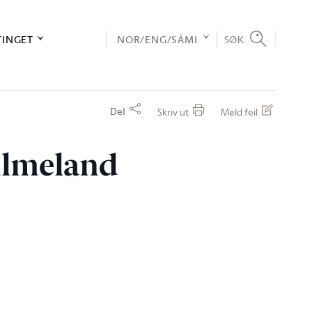
TINGET
NOR/ENG/SÁMI
SØK
Del
Skriv ut
Meld feil
 Almeland