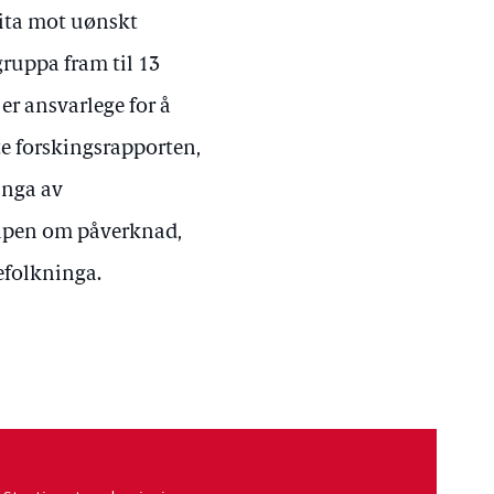
eita mot uønskt
gruppa fram til 13
 er ansvarlege for å
te forskingsrapporten,
inga av
skapen om påverknad,
efolkninga.