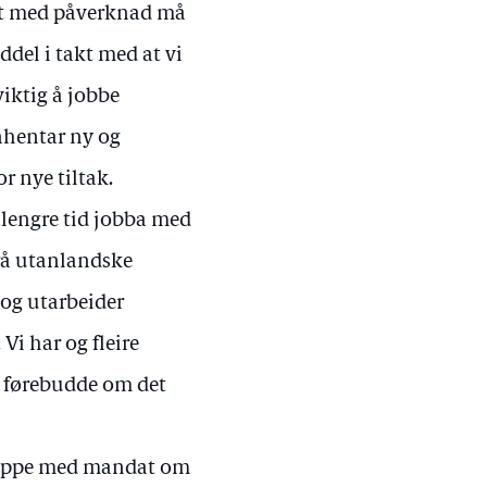
det med påverknad må
ddel i takt med at vi
viktig å jobbe
nhentar ny og
r nye tiltak.
 lengre tid jobba med
frå utanlandske
 og utarbeider
Vi har og fleire
re førebudde om det
gruppe med mandat om