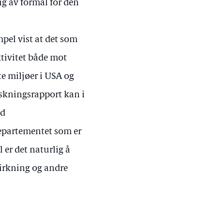
g av formål for den
pel vist at det som
ktivitet både mot
te miljøer i USA og
rskningsrapport kan i
ed
 departementet som er
 er det naturlig å
virkning og andre