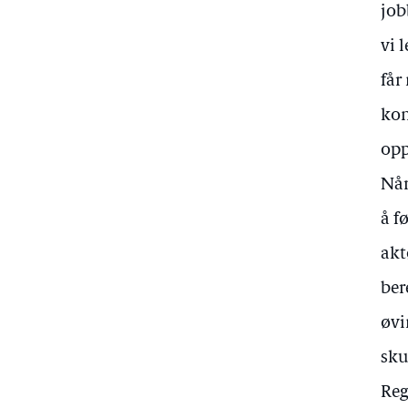
job
vi 
får
kon
opp
Når
å f
akt
ber
øvi
sku
Reg