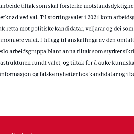
tarbeide tiltak som skal forsterke motstandsdyktigh
erknad ved val. Til stortingsvalet i 2021 kom arbeids
tak retta mot politiske kandidatar, veljarar og dei som
nnomføre valet. I tillegg til anskaffinga av den omtal
eslo arbeidsgruppa blant anna tiltak som styrker sikr
rastrukturen rundt valet, og tiltak for å auke kunn
informasjon og falske nyheiter hos kandidatar og i b