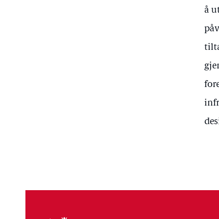
å u
påv
til
gje
for
inf
des