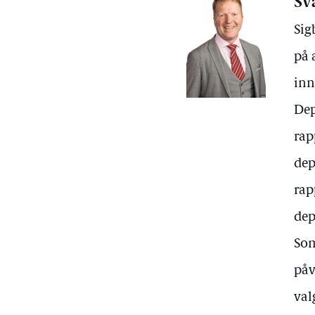
Sv
Sig
på 
inn
Dep
rap
dep
rap
dep
Som
påv
val