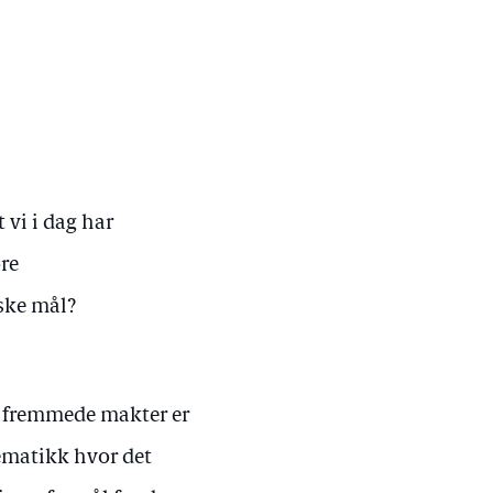
 vi i dag har
re
ske mål?
, fremmede makter er
ematikk hvor det