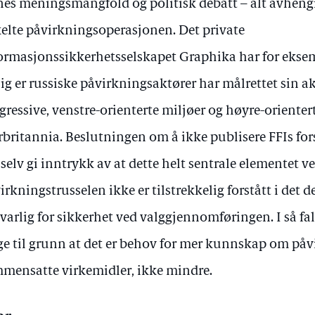
nes meningsmangfold og politisk debatt – alt avhengi
elte påvirkningsoperasjonen. Det private
ormasjonssikkerhetsselskapet Graphika har for eksem
lig er russiske påvirkningsaktører har målrettet sin a
gressive, venstre-orienterte miljøer og høyre-orienter
rbritannia. Beslutningen om å ikke publisere FFIs fo
 selv gi inntrykk av at dette helt sentrale elementet v
irkningstrusselen ikke er tilstrekkelig forstått i det
varlig for sikkerhet ved valggjennomføringen. I så fall
ge til grunn at det er behov for mer kunnskap om på
mensatte virkemidler, ikke mindre.