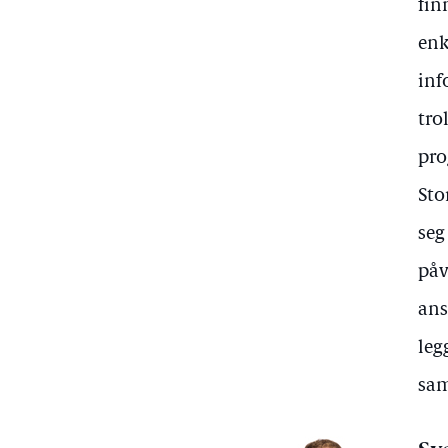
fin
enk
inf
tro
pro
Sto
seg
påv
ans
leg
sam