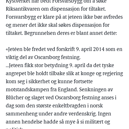
Kystverket har bedt Forsvarsbygg om å søke
Riksantikvaren om dispensasjon for tiltaket.
Forsvarsbygg er klare på at jeteen ikke bør avfredes
og mener det ikke skal søkes dispensasjon for
tiltaket. Begrunnelsen deres er blant annet dette:
«Jetéen ble fredet ved forskrift 9. april 2014 som en
viktig del av Oscarsborg festning.
…Jeteen fikk stor betydning 9. april da det tyske
angrepet ble holdt tilbake slik at konge og regjering
kom seg i sikkerhet og kunne fortsette
motstandskampen fra England. Senkningen av
Blücher og slaget ved Oscarsborg festning anses i
dag som den største enkeltbragden i norsk
sammenheng under andre verdenskrig. Ingen
annen hendelse hadde så mye å si militært og