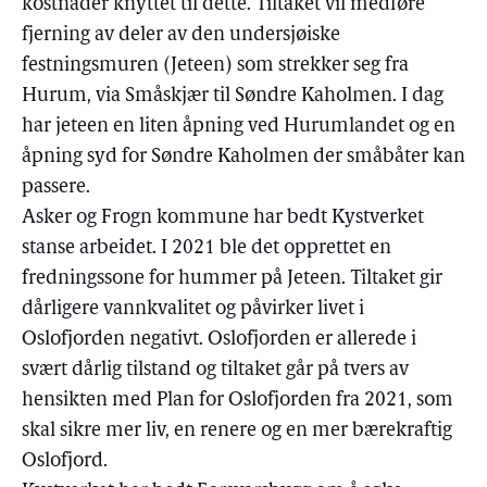
kostnader knyttet til dette. Tiltaket vil medføre
fjerning av deler av den undersjøiske
festningsmuren (Jeteen) som strekker seg fra
Hurum, via Småskjær til Søndre Kaholmen. I dag
har jeteen en liten åpning ved Hurumlandet og en
åpning syd for Søndre Kaholmen der småbåter kan
passere.
Asker og Frogn kommune har bedt Kystverket
stanse arbeidet. I 2021 ble det opprettet en
fredningssone for hummer på Jeteen. Tiltaket gir
dårligere vannkvalitet og påvirker livet i
Oslofjorden negativt. Oslofjorden er allerede i
svært dårlig tilstand og tiltaket går på tvers av
hensikten med Plan for Oslofjorden fra 2021, som
skal sikre mer liv, en renere og en mer bærekraftig
Oslofjord.