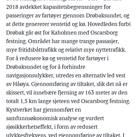
2018 avdekket kapasitetsbegrensninger for
passeringer av fartøyer gjennom Drøbaksundet, og
at dette genererer ventetid og kø. Hovedleden forbi
Drøbak går øst for Kaholmen med Oscarsborg
festning. Området har mange trange passasjer,
mye fritidsbåttrafikk og relativt mye nyttetrafikk.
For å redusere kø og ventetid for fartøyer i
Drøbaksundet og for å forhindre
navigasjonsulykker, utredes en alternativ led vest
av Håøya. Gjennomføring av tiltaket, slik det nå er
skissert, vil innebære fjerning av 163 meter av den
totalt 1,5 km lange sjeteen ved Oscarsborg festning.
Kystverket har gjennomført en
samfunnsøkonomisk analyse og vurdert
sjøsikkerhetseffekt, i form av redusert
ulykkesfrekvens, ved gjennomføring av tiltaket. I