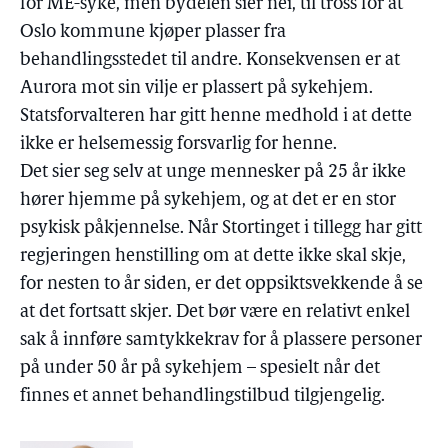
for ME-syke, men bydelen sier nei, til tross for at
Oslo kommune kjøper plasser fra
behandlingsstedet til andre. Konsekvensen er at
Aurora mot sin vilje er plassert på sykehjem.
Statsforvalteren har gitt henne medhold i at dette
ikke er helsemessig forsvarlig for henne.
Det sier seg selv at unge mennesker på 25 år ikke
hører hjemme på sykehjem, og at det er en stor
psykisk påkjennelse. Når Stortinget i tillegg har gitt
regjeringen henstilling om at dette ikke skal skje,
for nesten to år siden, er det oppsiktsvekkende å se
at det fortsatt skjer. Det bør være en relativt enkel
sak å innføre samtykkekrav for å plassere personer
på under 50 år på sykehjem – spesielt når det
finnes et annet behandlingstilbud tilgjengelig.