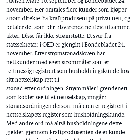
i avisen Møre 10. september og Bondebladet 24.
november. Her omtales flere kunder som kjøper
strøm direkte fra kraftprodusent på privat nett, og
betaler det som blir tilsvarende nettleie til samme
aktør. Disse får ikke strømstøtte. Et svar fra
statssekretær i OED er gjengitt i Bondebladet 24.
november: Etter strømstønadsloven har
nettkunder med egen strømmåler som er
rettmessig registrert som husholdningskunde hos
sitt nettselskap rett til
stønad etter ordningen. Strømmåler i grendenett
som kobler seg til et nettselskap, inngår i
stønadsordningen dersom måleren er registrert i
nettselskapets register som husholdningskunde.
Med andre ord må altså husholdningene dette
gjelder, gjennom kraftprodusenten de er kunde