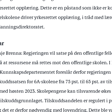
esrettet opplæring. Dette er en påstand som ikke er ko
elskolene driver yrkesrettet opplæring, i tråd med læ
anningsdirektoratet.
ar
je Brenna: Regjeringen vil satse på den offentlige fel
å at ressursene må rettes mot den offentlige skolen. I
 Kunnskapsdepartementet foreslår derfor regjeringen 
skuddssatsen for 6A-skolene fra 75 pst. til 65 pst. av 
med høsten 2023. Skolepengene kan tilsvarende økes fra
tilskuddsgrunnlaget. Tilskuddsandelen er regulert i p
g det er derfor nødvendig med lovendring. Dette ble va