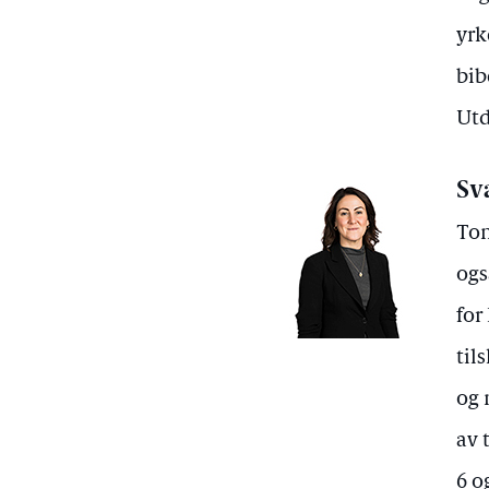
yrk
bib
Utd
Sv
Ton
ogs
for
til
og 
av 
6 o