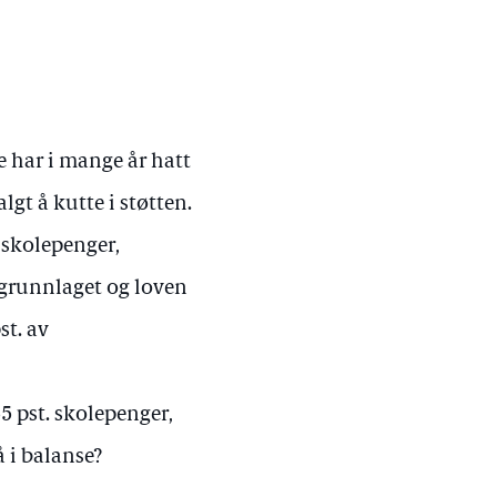
e har i mange år hatt
lgt å kutte i støtten.
e skolepenger,
v grunnlaget og loven
st. av
5 pst. skolepenger,
 i balanse?