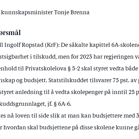
av kunnskapsminister Tonje Brenna
ørsmål
ll Ingolf Ropstad (KrF): De såkalte kapittel 6A-skolen
utsigbarhet i tilskudd, men for 2023 har regjeringen va
enhold til Privatskolelova § 5-2 skal styret vedta båd
nskap og budsjett. Statstilskuddet tilsvarer 75 pst. a
 styret anledning til å vedta skolepenger på inntil 25 p
skuddsgrunnlaget, jf. § 6A-6.
tes nå loven til side slik at man kan budsjettere med 3
er hvordan skal budsjettene på disse skolene kunne gå