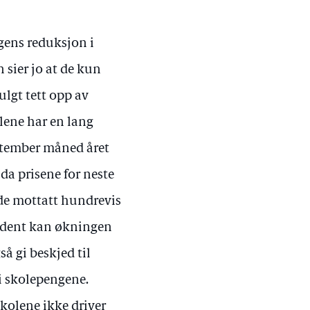
ngens reduksjon i
 sier jo at de kun
fulgt tett opp av
olene har en lang
eptember måned året
 da prisene for neste
ede mottatt hundrevis
tudent kan økningen
å gi beskjed til
 i skolepengene.
kolene ikke driver