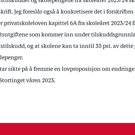
tstilskuddet og skolepengene fra skoleåret 2023/24 ska
skrift. Jeg foreslår også å konkretisere det i forskrifte
er privatskoleloven kapittel 6A fra skoleåret 2023/24 f
ftsutgiftene som kommer inn under tilskuddsgrunnl
tstilskudd, og at skolene kan ta inntil 35 pst. av dette
lepenger.
 tar sikte på å fremme en lovproposisjon om endringe
 Stortinget våren 2023.