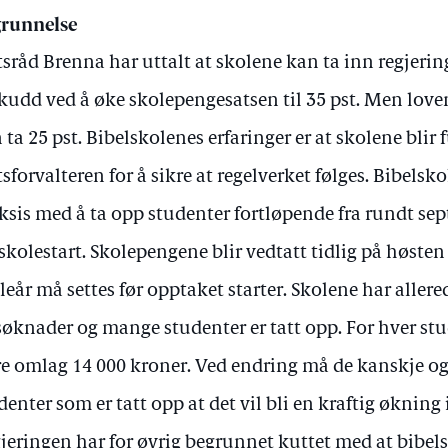
runnelse
tsråd Brenna har uttalt at skolene kan ta inn regjeri
skudd ved å øke skolepengesatsen til 35 pst. Men loven
 ta 25 pst. Bibelskolenes erfaringer er at skolene blir 
tsforvalteren for å sikre at regelverket følges. Bibelsk
ksis med å ta opp studenter fortløpende fra rundt s
 skolestart. Skolepengene blir vedtatt tidlig på høsten
leår må settes før opptaket starter. Skolene har aller
søknader og mange studenter er tatt opp. For hver s
e omlag 14 000 kroner. Ved endring må de kanskje ogs
denter som er tatt opp at det vil bli en kraftig økning
jeringen har for øvrig begrunnet kuttet med at bibels