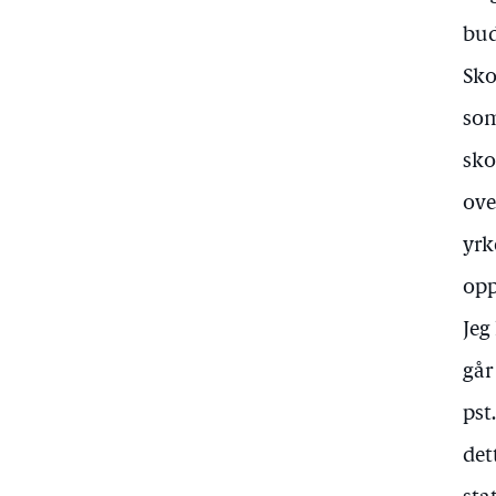
bud
Sko
som
sko
ove
yrk
opp
Jeg
går
pst
det