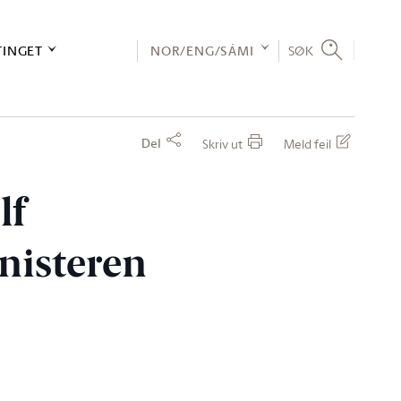
TINGET
NOR/ENG/SÁMI
SØK
Del
Skriv ut
Meld feil
lf
nisteren