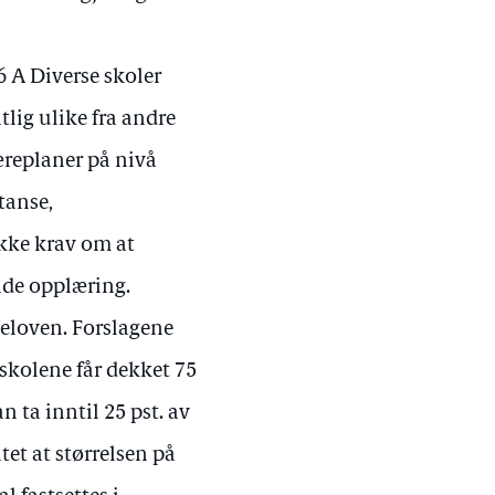
6 A Diverse skoler
tlig ulike fra andre
æreplaner på nivå
tanse,
kke krav om at
nde opplæring.
leloven. Forslagene
skolene får dekket 75
n ta inntil 25 pst. av
tet at størrelsen på