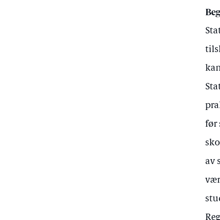
Beg
Sta
til
kan
Sta
pra
før
sko
av 
vær
stu
Reg