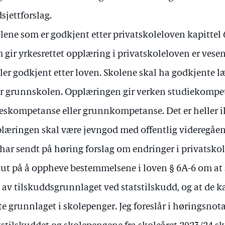
sjettforslag.
lene som er godkjent etter privatskoleloven kapittel 
 gir yrkesrettet opplæring i privatskoleloven er vesen
ler godkjent etter loven. Skolene skal ha godkjente l
r grunnskolen. Opplæringen gir verken studiekompe
eskompetanse eller grunnkompetanse. Det er heller i
læringen skal være jevngod med offentlig videregåe
 har sendt på høring forslag om endringer i privatsko
 ut på å oppheve bestemmelsene i loven § 6A-6 om at 
. av tilskuddsgrunnlaget ved statstilskudd, og at de ka
te grunnlaget i skolepenger. Jeg foreslår i høringsnota