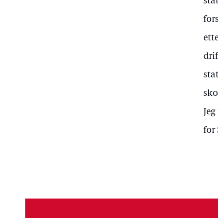
sta
for
ett
dri
sta
sko
Jeg
for