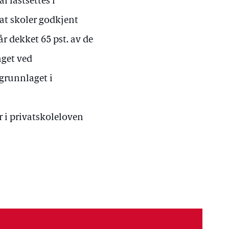
l fastsettes i
n at skoler godkjent
år dekket 65 pst. av de
aget ved
 grunnlaget i
r i privatskoleloven