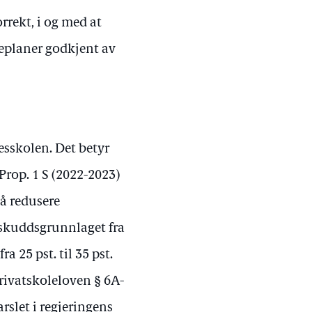
rrekt, i og med at
replaner godkjent av
lesskolen. Det betyr
 Prop. 1 S (2022-2023)
å redusere
tilskuddsgrunnlaget fra
 25 pst. til 35 pst.
rivatskoleloven § 6A-
rslet i regjeringens