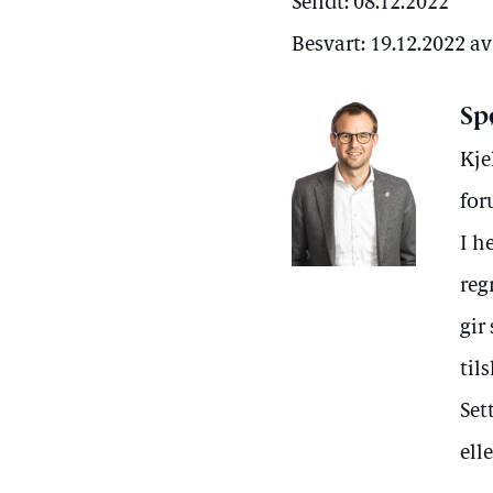
Sendt: 08.12.2022
Besvart: 19.12.2022 
Sp
Kje
for
I h
reg
gir
til
Set
ell