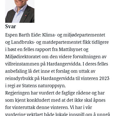
Svar
Espen Barth Eide: Klima- og miljødepartementet
og Landbruks- og matdepartementet fikk tidligere
i høst en felles rapport fra Mattilsynet og
Miljødirektoratet om den videre forvaltningen av
villreinstammen på Hardangervidda. I deres felles
anbefaling lå det inne et forslag om uttak av
reinsdyrbukk på Hardangervidda til vinteren 2023
i regi av Statens naturoppsyn.
Regjeringen har vurdert de faglige rådene og har
som kjent konkludert med at det ikke skal åpnes
for vinteruttak denne vinteren. Vi har i vår
vurdering vektlagt både lokale innspill om å unngå