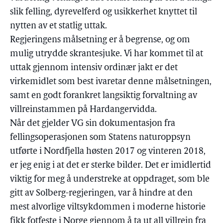
slik felling, dyrevelferd og usikkerhet knyttet til
nytten av et statlig uttak.
Regjeringens målsetning er å begrense, og om
mulig utrydde skrantesjuke. Vi har kommet til at
uttak gjennom intensiv ordinær jakt er det
virkemidlet som best ivaretar denne målsetningen,
samt en godt forankret langsiktig forvaltning av
villreinstammen på Hardangervidda.
Når det gjelder VG sin dokumentasjon fra
fellingsoperasjonen som Statens naturoppsyn
utførte i Nordfjella høsten 2017 og vinteren 2018,
er jeg enig i at det er sterke bilder. Det er imidlertid
viktig for meg å understreke at oppdraget, som ble
gitt av Solberg-regjeringen, var å hindre at den
mest alvorlige viltsykdommen i moderne historie
fikk fotfeste i Norge gjennom å ta ut all villrein fra