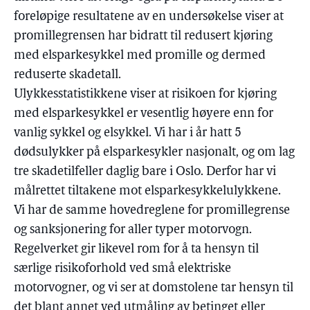
foreløpige resultatene av en undersøkelse viser at
promillegrensen har bidratt til redusert kjøring
med elsparkesykkel med promille og dermed
reduserte skadetall.
Ulykkesstatistikkene viser at risikoen for kjøring
med elsparkesykkel er vesentlig høyere enn for
vanlig sykkel og elsykkel. Vi har i år hatt 5
dødsulykker på elsparkesykler nasjonalt, og om lag
tre skadetilfeller daglig bare i Oslo. Derfor har vi
målrettet tiltakene mot elsparkesykkelulykkene.
Vi har de samme hovedreglene for promillegrense
og sanksjonering for aller typer motorvogn.
Regelverket gir likevel rom for å ta hensyn til
særlige risikoforhold ved små elektriske
motorvogner, og vi ser at domstolene tar hensyn til
det blant annet ved utmåling av betinget eller