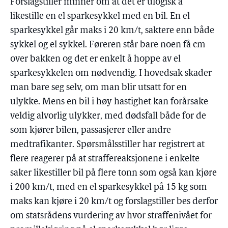
Forslagstiller minner om at det er ulogisk å
likestille en el sparkesykkel med en bil. En el
sparkesykkel går maks i 20 km/t, saktere enn både
sykkel og el sykkel. Føreren står bare noen få cm
over bakken og det er enkelt å hoppe av el
sparkesykkelen om nødvendig. I hovedsak skader
man bare seg selv, om man blir utsatt for en
ulykke. Mens en bil i høy hastighet kan forårsake
veldig alvorlig ulykker, med dødsfall både for de
som kjører bilen, passasjerer eller andre
medtrafikanter. Spørsmålsstiller har registrert at
flere reagerer på at straffereaksjonene i enkelte
saker likestiller bil på flere tonn som også kan kjøre
i 200 km/t, med en el sparkesykkel på 15 kg som
maks kan kjøre i 20 km/t og forslagstiller bes derfor
om statsrådens vurdering av hvor straffenivået for