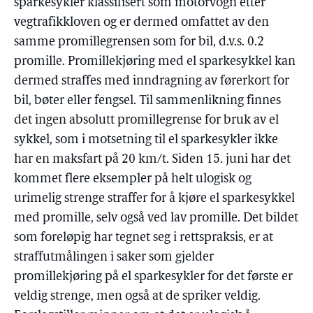
sparkesykler klassifisert som motorvogn etter
vegtrafikkloven og er dermed omfattet av den
samme promillegrensen som for bil, d.v.s. 0.2
promille. Promillekjøring med el sparkesykkel kan
dermed straffes med inndragning av førerkort for
bil, bøter eller fengsel. Til sammenlikning finnes
det ingen absolutt promillegrense for bruk av el
sykkel, som i motsetning til el sparkesykler ikke
har en maksfart på 20 km/t. Siden 15. juni har det
kommet flere eksempler på helt ulogisk og
urimelig strenge straffer for å kjøre el sparkesykkel
med promille, selv også ved lav promille. Det bildet
som foreløpig har tegnet seg i rettspraksis, er at
straffutmålingen i saker som gjelder
promillekjøring på el sparkesykler for det første er
veldig strenge, men også at de spriker veldig.