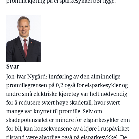
promillekjøring på el sparkesykkel bør ligge.
Svar
Jon-Ivar Nygård: Innføring av den alminnelige
promillegrensen på 0,2 også for elsparkesykler og
andre små elektriske kjøretøy var helt nødvendig
for å redusere svært høye skadetall, hvor svært
mange var knyttet til promille. Selv om
skadepotensialet er mindre for elsparkesykler enn
for bil, kan konsekvensene av å kjøre i ruspåvirket
tilstand være alvorlige også på elsparkesykkel. De