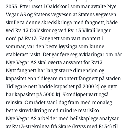
2033. Etter raset i Oaldskor i sommar avtalte Nye
Vegar AS og Statens vegvesen at Statens vegvesen
skulle ta denne skredsikringa med fangnett, både
ved Rv. 13 Oaldskor og ved Rv. 13 Vikali lenger
nord på Rv.13. Fangnett som vart montert i
sommar, var den beste løysinga som kunne
etablerast raskt. Det går føre seg avklaringar om når
Nye Vegar AS skal overta ansvaret for Rv13.
Nytt fangnett har langt større dimensjon og
kapasitet enn tidlegare montert fangnett på staden.
Tidlegare nett hadde kapasitet på 2000 kJ og nytt
har kapasitet på 5000 kJ. Skredløpet vart også
reinska. Området står i dag fram med monaleg
betre skredsikring med mindre restrisiko.
Nye Vegar AS arbeider med heilskaplege analysar
av Rv.13-strekninga frå Skare (kryss med E134) til