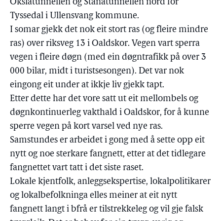
Okslatunnellen og Stanatunnellen nord for
Tyssedal i Ullensvang kommune.
I somar gjekk det nok eit stort ras (og fleire mindre
ras) over riksveg 13 i Oaldskor. Vegen vart sperra
vegen i fleire døgn (med ein døgntrafikk på over 3
000 bilar, midt i turistsesongen). Det var nok
eingong eit under at ikkje liv gjekk tapt.
Etter dette har det vore satt ut eit mellombels og
døgnkontinuerleg vakthald i Oaldskor, for å kunne
sperre vegen på kort varsel ved nye ras.
Samstundes er arbeidet i gong med å sette opp eit
nytt og noe sterkare fangnett, etter at det tidlegare
fangnettet vart tatt i det siste raset.
Lokale kjentfolk, anleggsekspertise, lokalpolitikarer
og lokalbefolkninga elles meiner at eit nytt
fangnett langt i bfrå er tilstrekkeleg og vil gje falsk