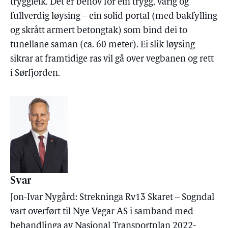
tryggleik. Det er behov for ein trygg, varig og
fullverdig løysing – ein solid portal (med bakfylling
og skrått armert betongtak) som bind dei to
tunellane saman (ca. 60 meter). Ei slik løysing
sikrar at framtidige ras vil gå over vegbanen og rett
i Sørfjorden.
Svar
Jon-Ivar Nygård: Strekninga Rv13 Skaret – Sogndal
vart overført til Nye Vegar AS i samband med
behandlinga av Nasjonal Transportplan 2022-