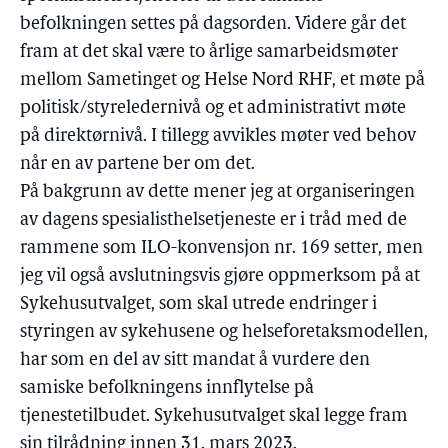
befolkningen settes på dagsorden. Videre går det
fram at det skal være to årlige samarbeidsmøter
mellom Sametinget og Helse Nord RHF, et møte på
politisk/styreledernivå og et administrativt møte
på direktørnivå. I tillegg avvikles møter ved behov
når en av partene ber om det.
På bakgrunn av dette mener jeg at organiseringen
av dagens spesialisthelsetjeneste er i tråd med de
rammene som ILO-konvensjon nr. 169 setter, men
jeg vil også avslutningsvis gjøre oppmerksom på at
Sykehusutvalget, som skal utrede endringer i
styringen av sykehusene og helseforetaksmodellen,
har som en del av sitt mandat å vurdere den
samiske befolkningens innflytelse på
tjenestetilbudet. Sykehusutvalget skal legge fram
sin tilrådning innen 31. mars 2023.