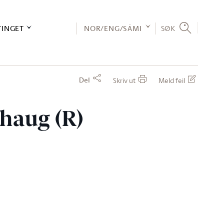
TINGET
NOR/ENG/SÁMI
SØK
Del
Skriv ut
Meld feil
rhaug (R)