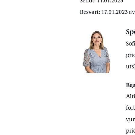
Sendt: 11.01.2023
Besvart: 17.01.2023 a
Sp
Sof
pri
uts
Beg
Alt
for
vur
pri