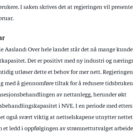
brukere. I saken skrives det at regjeringen vil presenter
ebruar.
ar
je Aasland: Over hele landet står det nå mange kunder 
tkapasitet. Det er positivt med ny industri og nærin
tidig utløser dette et behov for mer nett. Regjeringen 
g med å gjennomføre tiltak for å redusere tidsbruken
sesjonsbehandlingen av nettanlegg, herunder økt
sbehandlingskapasitet i NVE. I en periode med etters
det også svært viktig at nettselskapene utnytter nettet 
 et ledd i oppfølgingen av strømnettutvalget arbeid