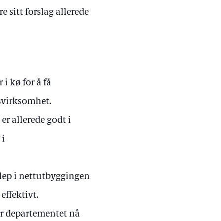
e sitt forslag allerede
i kø for å få
gsvirksomhet.
er allerede godt i
 i
lep i nettutbyggingen
effektivt.
er departementet nå