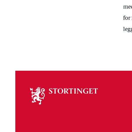
med
for
leg
Om
stortinget