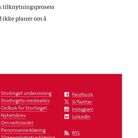
es tilknytningsprosess
tid ikke planer om å
Stortinget undervisning
Facebook
Stortingets mediearkiv
X/Twitter
Ordbok for Stortinget
Instagram
Nyhetsbrev
LinkedIn
Om nettstedet
Personvernerklæring
RSS
Tilgjengelighetserklæring