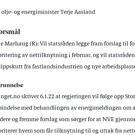
v olje- og energiminister Terje Aasland
ørsmål
ie Marhaug (R): Vil statsråden legge fram forslag til f
oritering av nettilknytning i februar, og vil statsråden
lippskutt fra fastlandsindustrien og nye arbeidsplasser
runnelse
inget.no skriver 6.1.22 at regjeringen vil følge opp Sto
bindelse med behandlingen av energimeldingen om at
dere og fremme forslag som sørger for at NVE gjennom
oriterer hvem som får tilknytning til og uttak fra nett