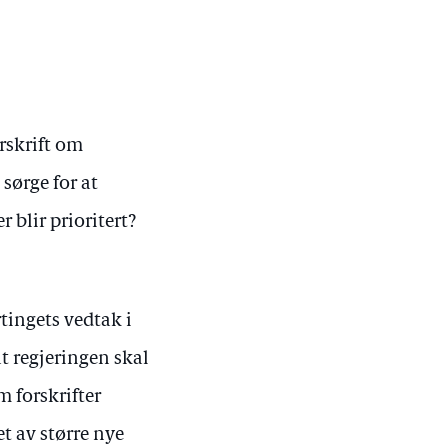
orskrift om
 sørge for at
 blir prioritert?
rtingets vedtak i
 regjeringen skal
 forskrifter
et av større nye