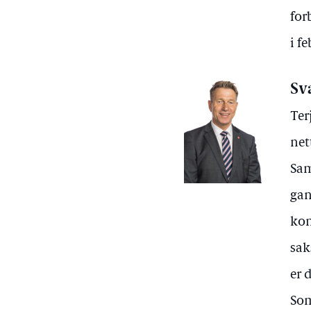
for
i f
Sv
Ter
net
Sam
gan
kon
sak
er 
Som