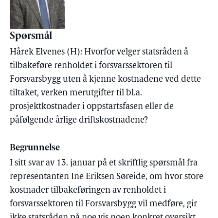
Spørsmål
Hårek Elvenes (H): Hvorfor velger statsråden å
tilbakeføre renholdet i forsvarssektoren til
Forsvarsbygg uten å kjenne kostnadene ved dette
tiltaket, verken merutgifter til bl.a.
prosjektkostnader i oppstartsfasen eller de
påfølgende årlige driftskostnadene?
Begrunnelse
I sitt svar av 13. januar på et skriftlig spørsmål fra
representanten Ine Eriksen Søreide, om hvor store
kostnader tilbakeføringen av renholdet i
forsvarssektoren til Forsvarsbygg vil medføre, gir
ikke statsråden på noe vis noen konkret oversikt