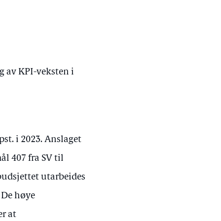
g av KPI-veksten i
pst. i 2023. Anslaget
l 407 fra SV til
budsjettet utarbeides
. De høye
r at