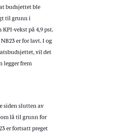
at budsjettet ble
t til grunn i
n KPI-vekst på 4,9 pst.
 NB23 er for lavt. I og
atsbudsjettet, vil det
n legger frem
e siden slutten av
om lå til grunn for
3 er fortsatt preget