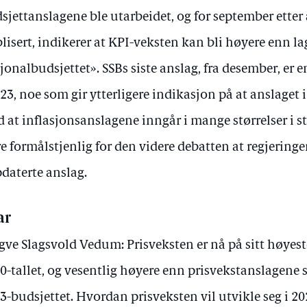
sjettanslagene ble utarbeidet, og for september etter 
lisert, indikerer at KPI-veksten kan bli høyere enn lag
jonalbudsjettet». SSBs siste anslag, fra desember, er e
023, noe som gir ytterligere indikasjon på at anslaget i
 at inflasjonsanslagene inngår i mange størrelser i st
e formålstjenlig for den videre debatten at regjeringe
daterte anslag.
ar
gve Slagsvold Vedum: Prisveksten er nå på sitt høyest
0-tallet, og vesentlig høyere enn prisvekstanslagene s
3-budsjettet. Hvordan prisveksten vil utvikle seg i 202