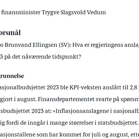
av finansminister Trygve Slagsvold Vedum
ørsmål
o Brunvand Ellingsen (SV): Hva er regjeringens ansla
3 på det nåværende tidspunkt?
runnelse
asjonalbudsjettet 2023 ble KPI-veksten anslått til 2,8 
 gjort i august. Finansdepartementet svarte på spørsmå
tsbudsjettet 2023 at: «Inflasjonsanslagene i nasjonal
lig fordi de inngår i mange størrelser i statsbudsjettet
lasjonstallene som har kommet for juli og august, ette