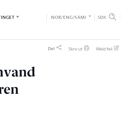
TINGET
NOR/ENG/SÁMI
SØK
Del
Skriv ut
Meld feil
unvand
eren