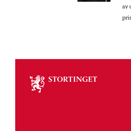
av 
pri
Om
stortinget