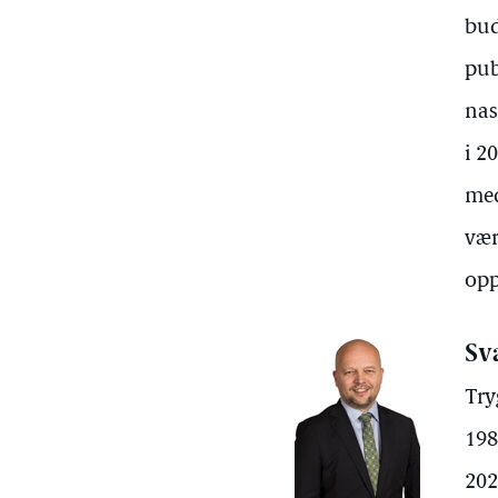
bud
pub
nas
i 2
med
vær
opp
Sv
Try
198
202