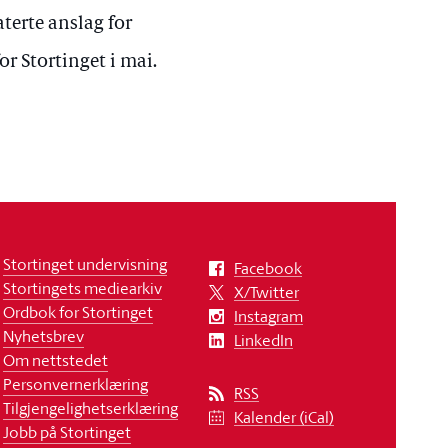
terte anslag for
or Stortinget i mai.
Stortinget undervisning
Facebook
Stortingets mediearkiv
X/Twitter
Ordbok for Stortinget
Instagram
Nyhetsbrev
LinkedIn
Om nettstedet
Personvernerklæring
RSS
Tilgjengelighetserklæring
Kalender (iCal)
Jobb på Stortinget