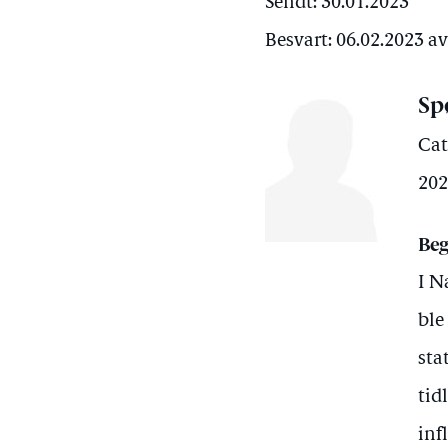
Sendt: 30.01.2023
Besvart: 06.02.2023 
Sp
Cat
202
Beg
I N
ble
sta
tid
inf