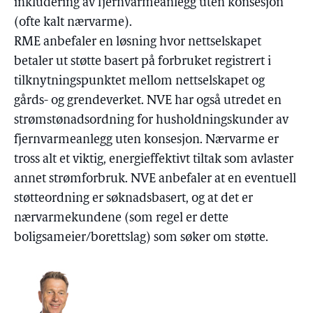
inkludering av fjernvarmeanlegg uten konsesjon
(ofte kalt nærvarme).
RME anbefaler en løsning hvor nettselskapet
betaler ut støtte basert på forbruket registrert i
tilknytningspunktet mellom nettselskapet og
gårds- og grendeverket. NVE har også utredet en
strømstønadsordning for husholdningskunder av
fjernvarmeanlegg uten konsesjon. Nærvarme er
tross alt et viktig, energieffektivt tiltak som avlaster
annet strømforbruk. NVE anbefaler at en eventuell
støtteordning er søknadsbasert, og at det er
nærvarmekundene (som regel er dette
boligsameier/borettslag) som søker om støtte.