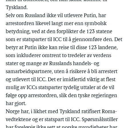
Tyskland.
Selv om Russland ikke vil utlevere Putin, har
arrestordren likevel langt mer enn symbolsk
betydning, ved at den forplikter de 123 statene
som er statsparter til ICC til å gjennomføre den. Det
betyr at Putin ikke kan reise til disse 123 landene,
som inkluderer omtrent to tredeler av verdens
stater og mange av Russlands handels- og
samarbeidspartnere, uten å risikere å bli arrestert
og utlevert til ICC. Det er imidlertid viktig at flest
mulig av ICCs statsparter tydelig uttaler at de vil
følge opp arrestordren, slik den tyske regjeringen
har gjort.
Norge har, i likhet med Tyskland ratifisert Roma-
vedtektene og er statspart til ICC. Spørsmålsstiller
har foreløpig ikke sett at norske myndigheter har