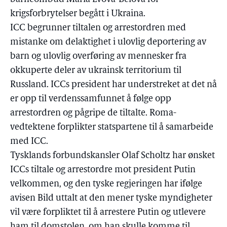
krigsforbrytelser begått i Ukraina.
ICC begrunner tiltalen og arrestordren med
mistanke om delaktighet i ulovlig deportering av
barn og ulovlig overføring av mennesker fra
okkuperte deler av ukrainsk territorium til
Russland. ICCs president har understreket at det nå
er opp til verdenssamfunnet å følge opp
arrestordren og pågripe de tiltalte. Roma-
vedtektene forplikter statspartene til å samarbeide
med ICC.
Tysklands forbundskansler Olaf Scholtz har ønsket
ICCs tiltale og arrestordre mot president Putin
velkommen, og den tyske regjeringen har ifølge
avisen Bild uttalt at den mener tyske myndigheter
vil være forpliktet til å arrestere Putin og utlevere
ham til domstolen, om han skulle komme til