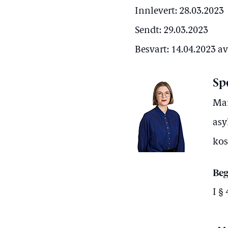
Innlevert: 28.03.2023
Sendt: 29.03.2023
Besvart: 14.04.2023 a
Sp
Mar
asy
kos
Beg
I §