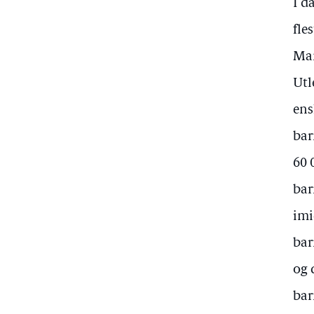
I d
fle
Man
Utl
ens
bar
60 
bar
imi
bar
og 
bar