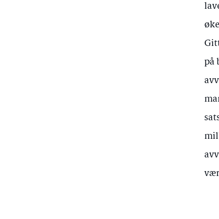
lav
øke
Git
på 
avv
man
sat
mil
avv
vær