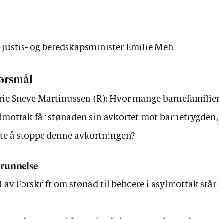
v justis- og beredskapsminister Emilie Mehl
ørsmål
ie Sneve Martinussen (R): Hvor mange barnefamilie
lmottak får stønaden sin avkortet mot barnetrygden, 
te å stoppe denne avkortningen?
runnelse
 4 av Forskrift om stønad til beboere i asylmottak står 