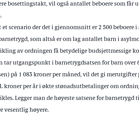
ere bosettingstakt, vil også antallet beboere som får 
.
t et scenario der det i gjennomsnitt er 2 500 beboere 
barnetrygd, som altså er om lag antallet barn i asylmot
ikling av ordningen få betydelige budsjettmessige 
 tar utgangspunkt i barnetrygdsatsen for barn over 6
sen) på 1 083 kroner per måned, vil det gi merutgifter
l. kroner per år i økte stønadsutbetalinger om ordni
ikles. Legger man de høyeste satsene for barnetrygd t
e vesentlig høyere.