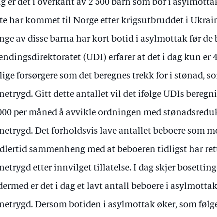
ag er det i overkant av 2 500 barn som bor i asylmotta
ste har kommet til Norge etter krigsutbruddet i Ukrain
ge av disse barna har kort botid i asylmottak før de 
endingsdirektoratet (UDI) erfarer at det i dag kun er 
lige forsørgere som det beregnes trekk for i stønad, s
netrygd. Gitt dette antallet vil det ifølge UDIs beregn
000 per måned å avvikle ordningen med stønadsreduk
netrygd. Det forholdsvis lave antallet beboere som m
dlertid sammenheng med at beboeren tidligst har rett 
netrygd etter innvilget tillatelse. I dag skjer bosettin
dermed er det i dag et lavt antall beboere i asylmott
netrygd. Dersom botiden i asylmottak øker, som følg