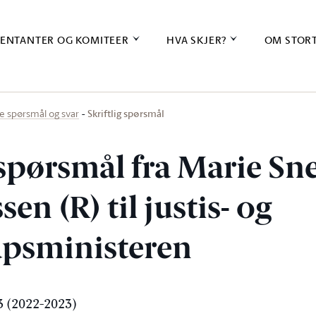
ENTANTER OG KOMITEER
HVA SKJER?
OM STOR
Skriftlig spørsmål
ige spørsmål og svar
 spørsmål fra Marie Sn
en (R) til justis- og
psministeren
 (2022-2023)