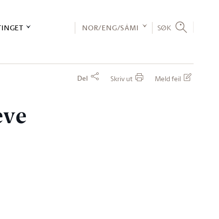
TINGET
NOR/ENG/SÁMI
SØK
Del
Skriv ut
Meld feil
eve