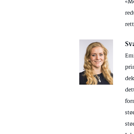
«Mo
red
ret
Sv
Emi
pri
dek
det
for
stø
stø