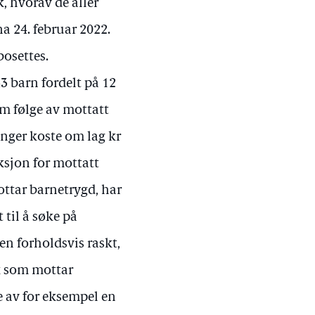
k, hvorav de aller
a 24. februar 2022.
bosettes.
43 barn fordelt på 12
om følge av mottatt
inger koste om lag kr
sjon for mottatt
ottar barnetrygd, har
til å søke på
gen forholdsvis raskt,
ak som mottar
e av for eksempel en