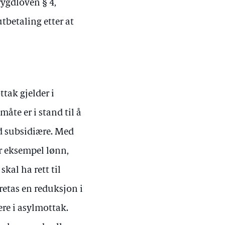
ygdloven § 4,
tbetaling etter at
tak gjelder i
åte er i stand til å
d subsidiære. Med
or eksempel lønn,
kal ha rett til
retas en reduksjon i
ere i asylmottak.