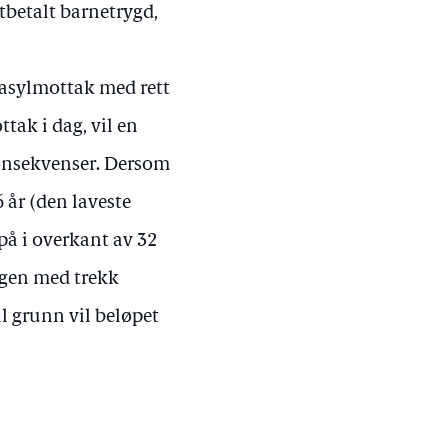
utbetalt barnetrygd,
i asylmottak med rett
tak i dag, vil en
konsekvenser. Dersom
 år (den laveste
 på i overkant av 32
ngen med trekk
il grunn vil beløpet