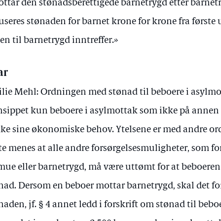
ttar den stønadsberettigede barnetrygd etter barnetr
useres stønaden for barnet krone for krone fra første u
ten til barnetrygd inntreffer.»
ar
lie Mehl: Ordningen med stønad til beboere i asylmot
nsippet kun beboere i asylmottak som ikke på annen m
ke sine økonomiske behov. Ytelsene er med andre or
te menes at alle andre forsørgelsesmuligheter, som f
mue eller barnetrygd, må være uttømt for at beboeren s
nad. Dersom en beboer mottar barnetrygd, skal det fo
naden, jf. § 4 annet ledd i forskrift om stønad til bebo