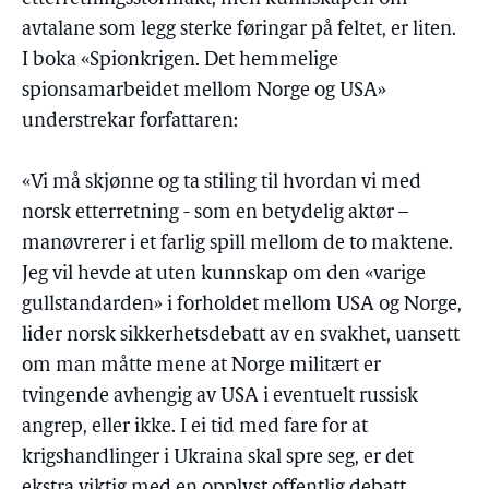
avtalane som legg sterke føringar på feltet, er liten.
I boka «Spionkrigen. Det hemmelige
spionsamarbeidet mellom Norge og USA»
understrekar forfattaren:
«Vi må skjønne og ta stiling til hvordan vi med
norsk etterretning - som en betydelig aktør –
manøvrerer i et farlig spill mellom de to maktene.
Jeg vil hevde at uten kunnskap om den «varige
gullstandarden» i forholdet mellom USA og Norge,
lider norsk sikkerhetsdebatt av en svakhet, uansett
om man måtte mene at Norge militært er
tvingende avhengig av USA i eventuelt russisk
angrep, eller ikke. I ei tid med fare for at
krigshandlinger i Ukraina skal spre seg, er det
ekstra viktig med en opplyst offentlig debatt.