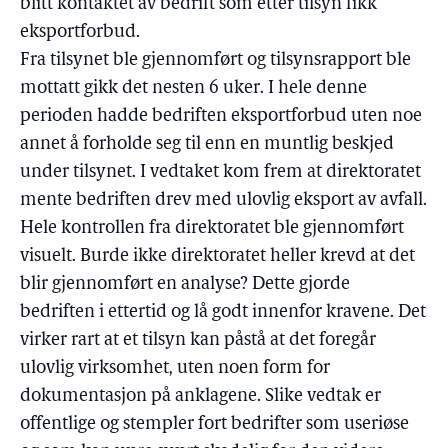
blitt kontaktet av bedrift som etter tilsyn fikk
eksportforbud.
Fra tilsynet ble gjennomført og tilsynsrapport ble
mottatt gikk det nesten 6 uker. I hele denne
perioden hadde bedriften eksportforbud uten noe
annet å forholde seg til enn en muntlig beskjed
under tilsynet. I vedtaket kom frem at direktoratet
mente bedriften drev med ulovlig eksport av avfall.
Hele kontrollen fra direktoratet ble gjennomført
visuelt. Burde ikke direktoratet heller krevd at det
blir gjennomført en analyse? Dette gjorde
bedriften i ettertid og lå godt innenfor kravene. Det
virker rart at et tilsyn kan påstå at det foregår
ulovlig virksomhet, uten noen form for
dokumentasjon på anklagene. Slike vedtak er
offentlige og stempler fort bedrifter som useriøse