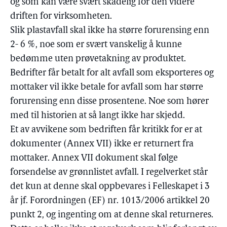
og som kan være svært skadelig for den videre
driften for virksomheten.
Slik plastavfall skal ikke ha større forurensing enn
2- 6 %, noe som er svært vanskelig å kunne
bedømme uten prøvetakning av produktet.
Bedrifter får betalt for alt avfall som eksporteres og
mottaker vil ikke betale for avfall som har større
forurensing enn disse prosentene. Noe som hører
med til historien at så langt ikke har skjedd.
Et av avvikene som bedriften får kritikk for er at
dokumenter (Annex VII) ikke er returnert fra
mottaker. Annex VII dokument skal følge
forsendelse av grønnlistet avfall. I regelverket står
det kun at denne skal oppbevares i Felleskapet i 3
år jf. Forordningen (EF) nr. 1013/2006 artikkel 20
punkt 2, og ingenting om at denne skal returneres.