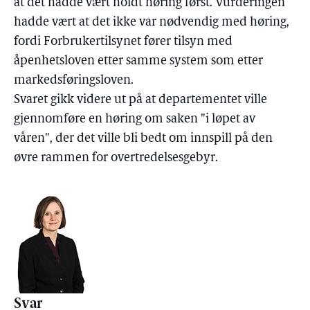
at det hadde vært holdt høring først. Vurderingen
hadde vært at det ikke var nødvendig med høring,
fordi Forbrukertilsynet fører tilsyn med
åpenhetsloven etter samme system som etter
markedsføringsloven.
Svaret gikk videre ut på at departementet ville
gjennomføre en høring om saken "i løpet av
våren", der det ville bli bedt om innspill på den
øvre rammen for overtredelsesgebyr.
Svar