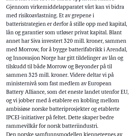
Gjennom virkemiddelapparatet vårt kan vi bidra
med risikoavlastning. Et av grepene i
batteristrategien er derfor å stille opp med kapital,
lån og garantier som utløser privat kapital. Blant
annet har Siva investert 320 mill. kroner, sammen
med Morrow, for å bygge batterifabrikk i Arendal,
og Innovasjon Norge har gitt tildelinger av lån og
tilskudd til både Morrow og Beyonder på til
sammen 325 mill. kroner. Videre deltar vi på
ministernivå som fast medlem av European
Battery Alliance, som det eneste landet utenfor EU,
og vi jobber med å etablere en kobling mellom
ambisiøse norske batteriprosjekter og etablerte
IPCEI-initiativer på feltet. Dette skaper bedre
rammevilkår for norsk batteriindustri.
Den norske samfunnsmodellen kjennetegnes av