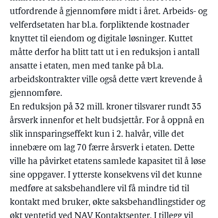
utfordrende å gjennomføre midt i året. Arbeids- og
velferdsetaten har bl.a. forpliktende kostnader
knyttet til eiendom og digitale løsninger. Kuttet
måtte derfor ha blitt tatt ut i en reduksjon i antall
ansatte i etaten, men med tanke på bl.a.
arbeidskontrakter ville også dette vært krevende å
gjennomføre.
En reduksjon på 32 mill. kroner tilsvarer rundt 35
årsverk innenfor et helt budsjettår. For å oppnå en
slik innsparingseffekt kun i 2. halvår, ville det
innebære om lag 70 færre årsverk i etaten. Dette
ville ha påvirket etatens samlede kapasitet til å løse
sine oppgaver. I ytterste konsekvens vil det kunne
medføre at saksbehandlere vil få mindre tid til
kontakt med bruker, økte saksbehandlingstider og
økt ventetid ved NAV Kontaktsenter. I tillegg vil