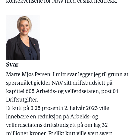
konsekvensene for NAV med et slikt nedtrekk.
Svar
Marte Mjøs Persen: I mitt svar legger jeg til grunn at
spørsmålet gjelder NAV sitt driftsbudsjett på
kapittel 605 Arbeids- og velferdsetaten, post 01
Driftsutgifter.
Et kutt på 0,25 prosent i 2. halvår 2023 ville
innebære en reduksjon på Arbeids- og
velferdsetatens driftsbudsjett på om lag 32
millioner kroner. Et slikt kutt ville vært svært