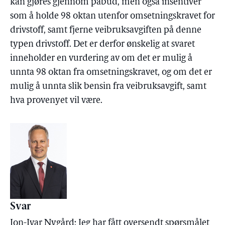
kan gjøres gjennom påbud, men også insentiver
som å holde 98 oktan utenfor omsetningskravet for
drivstoff, samt fjerne veibruksavgiften på denne
typen drivstoff. Det er derfor ønskelig at svaret
inneholder en vurdering av om det er mulig å
unnta 98 oktan fra omsetningskravet, og om det er
mulig å unnta slik bensin fra veibruksavgift, samt
hva provenyet vil være.
Svar
Jon-Ivar Nygård: Jeg har fått oversendt spørsmålet