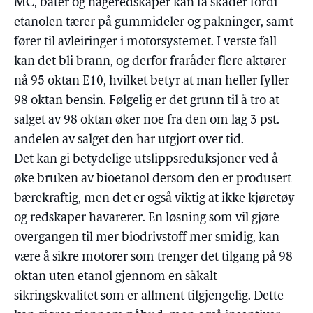
MC, båter og hageredskaper kan få skader fordi
etanolen tærer på gummideler og pakninger, samt
fører til avleiringer i motorsystemet. I verste fall
kan det bli brann, og derfor fraråder flere aktører
nå 95 oktan E10, hvilket betyr at man heller fyller
98 oktan bensin. Følgelig er det grunn til å tro at
salget av 98 oktan øker noe fra den om lag 3 pst.
andelen av salget den har utgjort over tid.
Det kan gi betydelige utslippsreduksjoner ved å
øke bruken av bioetanol dersom den er produsert
bærekraftig, men det er også viktig at ikke kjøretøy
og redskaper havarerer. En løsning som vil gjøre
overgangen til mer biodrivstoff mer smidig, kan
være å sikre motorer som trenger det tilgang på 98
oktan uten etanol gjennom en såkalt
sikringskvalitet som er allment tilgjengelig. Dette