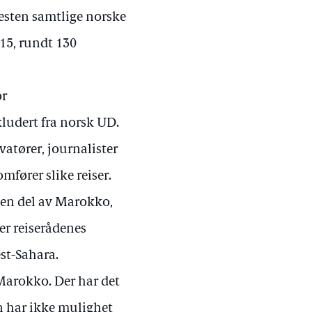
esten samtlige norske
015, rundt 130
or
kludert fra norsk UD.
vatører, journalister
mfører slike reiser.
e en del av Marokko,
r reiserådenes
est-Sahara.
 Marokko. Der har det
n har ikke mulighet