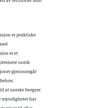
en av territoriet som
sjon er praktiske
 med
jon er et
 presisere norsk
asjoner gjennomgår
 behov.
il at norske borgere
ke myndigheter har