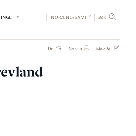
TINGET
NOR/ENG/SÁMI
SØK
Del
Skriv ut
Meld feil
revland