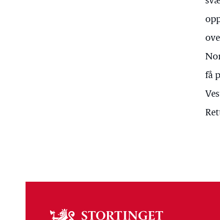
svæ
opp
ove
Nor
få 
Ves
Ret
Om