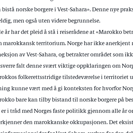
 å bistå norske borgere i Vest-Sahara». Denne nye prak
ldig, men også uten videre begrunnelse.
lle år har det pleid å stå i reiserådene at «Marokko be
 marokkansk territorium. Norge har ikke anerkjen
eksjon av Vest-Sahara, og betrakter området som ikke
sverre falt denne svært viktige oppklaringen om Nor
okkos folkerettsstridige tilstedeværelse i territoriet u
ning kunne vært med å gi konteksten for hvorfor Nor
okko bare kan tilby bistand til norske borgere på be
 er i tråd med Norges faste politikk gjennom alle år 
rkjenner den marokkanske okkupasjonen. Det eksist