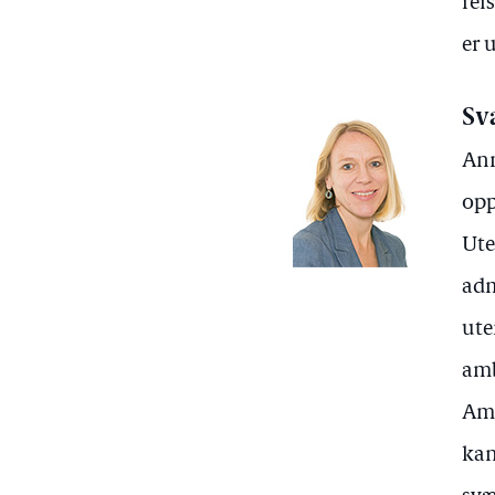
rei
er 
Sv
Ann
opp
Ute
adm
ute
amb
Amb
kan