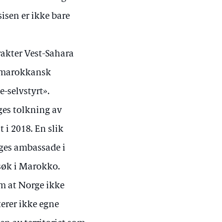
sisen er ikke bare
trakter Vest-Sahara
t marokkansk
-selvstyrt».
ges tolkning av
t i 2018. En slik
ges ambassade i
søk i Marokko.
om at Norge ikke
erer ikke egne