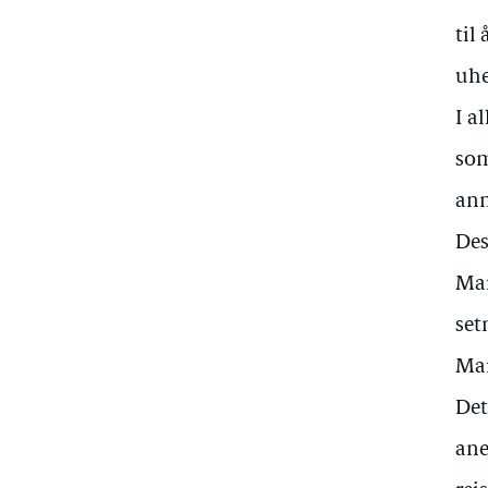
til
uhe
I a
som
ann
Des
Mar
set
Mar
Det
ane