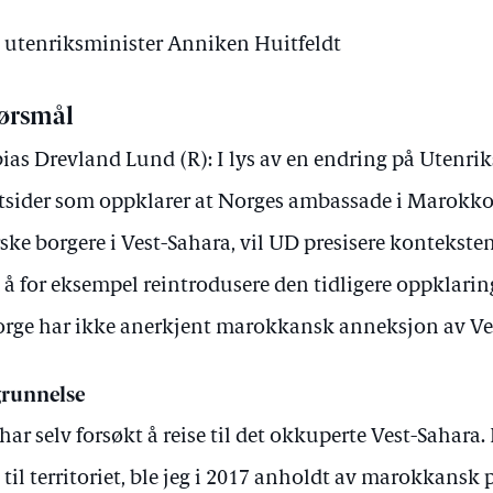
v utenriksminister Anniken Huitfeldt
ørsmål
ias Drevland Lund (R): I lys av en endring på Utenr
tsider som oppklarer at Norges ambassade i Marokko 
ske borgere i Vest-Sahara, vil UD presisere kontekste
 å for eksempel reintrodusere den tidligere oppklarin
rge har ikke anerkjent marokkansk anneksjon av Ve
runnelse
 har selv forsøkt å reise til det okkuperte Vest-Sahara
 til territoriet, ble jeg i 2017 anholdt av marokkansk p