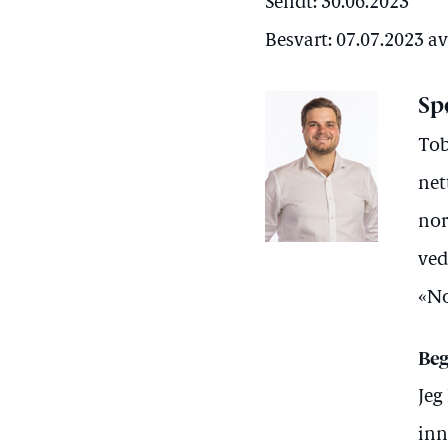
Sendt: 30.06.2023
Besvart: 07.07.2023 a
Sp
Tob
net
nor
ved
«No
Beg
Jeg
inn