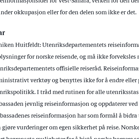
seinformasjonsider for Vest-Sahara, verken for den del
under okkupasjon eller for den delen som ikke er det.
ar
iken Huitfeldt: Utenriksdepartementets reiseinforma
lysninger for norske reisende, og må ikke forveksles
nriksdepartementets offisielle reiseråd. Reiseinformas
inistrativt verktøy og benyttes ikke for å endre eller
nrikspolitikk. I tråd med rutinen for alle utenriksst
assaden jevnlig reiseinformasjon og oppdaterer ved
assadenes reiseinformasjon har som formål å bidra t
 gjøre vurderinger om egen sikkerhet på reise. Nors