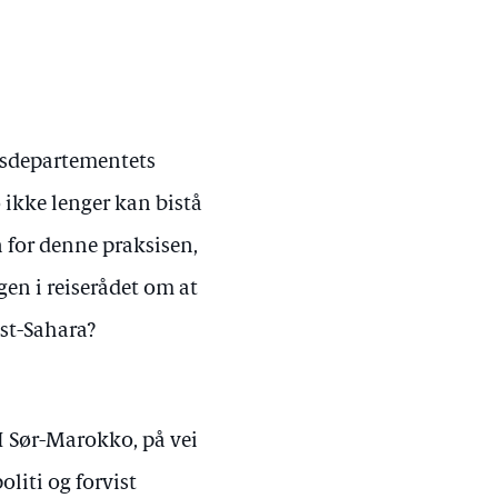
iksdepartementets
ikke lenger kan bistå
n for denne praksisen,
gen i reiserådet om at
st-Sahara?
. I Sør-Marokko, på vei
oliti og forvist