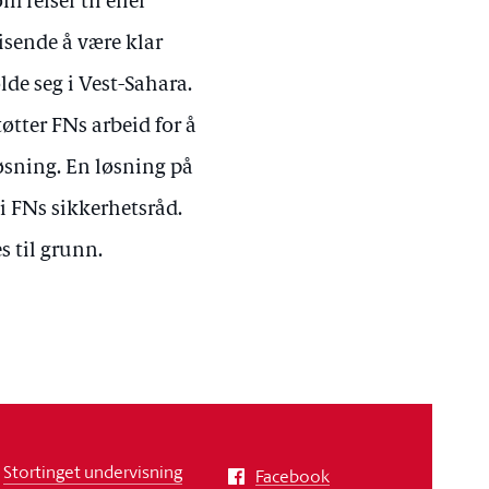
 reiser til eller
eisende å være klar
lde seg i Vest-Sahara.
tøtter FNs arbeid for å
løsning. En løsning på
i FNs sikkerhetsråd.
s til grunn.
Stortinget undervisning
Facebook