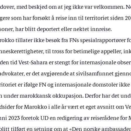
dover, med beskjed om at jeg ikke var velkommen. N
gere som har forsøkt å reise inn til territoriet siden 2
soner, har blitt deportert eller nektet innreise.
okko tillater ikke besøk fra FNs spesialrapportører f
neskerettigheter, til tross for betimelige appeller, in
 den tid Vest-Sahara er stengt for internasjonale obser
advokater, er det avgjørende at sivilsamfunnet gjenno
ritoriet er ifølge FN og internasjonale domstoler ikk
 under marokkansk okkupasjon. Derfor har det unde
dsider for Marokko i alle år vært et eget avsnitt om V
juni 2023 foretok UD en redigering av reiserådene for
blitt tilført en setning om at «Den norske ambassade