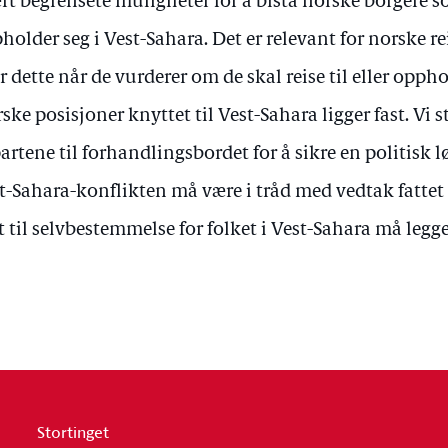
rt begrensete muligheter for å bistå norske borgere som
holder seg i Vest-Sahara. Det er relevant for norske r
r dette når de vurderer om de skal reise til eller oppho
ske posisjoner knyttet til Vest-Sahara ligger fast. Vi s
partene til forhandlingsbordet for å sikre en politisk 
t-Sahara-konflikten må være i tråd med vedtak fattet 
t til selvbestemmelse for folket i Vest-Sahara må legge
Stortinget