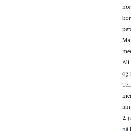
nor
bor
per
Mar
men
All
og 
Ter
men
lan
2. 
nå 