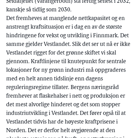
Seidafjellet (Varangerbotn) stå ferdig senest i 2032,
kanskje så tidlig som 2030.
Det fremheves at manglende nettkapasitet og en
anstrengt kraftsituasjon er i dag en av de største
hindringene for vekst og utvikling i Finnmark. Det
samme gjelder Vestlandet. Slik det ser ut nå er ikke
Vestlandet rigget for det grønne skiftet vi skal
gjennom. Kraftlinjene til knutepunkt for sentrale
lokasjoner for ny grønn industri må oppgraderes
med en helt annen tidslinje enn dagens
reguleringsregime tillater. Bergens næringsråd
fremhever at flaskehalser i nett og produksjon er
det mest alvorlige hinderet og det som stopper
industriutvikling i Vestlandet. Det fører også til at
Vestlandet tidvis har de høyeste kraftprisene i
Norden. Det er derfor helt avgjørende at den