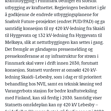
kraftutbygging i Finnmark betinger en storstilt
utbygging av kraftnettet. Regjeringen besluttet i går
å godkjenne de endrede utbyggingsplanene for
Snøhvit Future-prosjektet (endret PUD/PAD) og ga
samtidig konsesjon til ny 420 kV-ledning fra Skaidi
til Hyggevatn og 132 kV-ledning fra Hyggevatn til
Melkøya, slik at nettutbyggingen kan settes i gang.
Det fremgår av gårsdagens pressemelding og
pressekonferanse at ny infrastruktur for strøm i
Finnmark skal være i drift innen 2030, forutsatt
konsesjon. Statnett vurderer at omsøkt 420 kV-
ledning Skaidi–Lebesby, som i dag er til prioritert
behandling hos NVE, samt en teknisk løsning ved
Varangerbotn stasjon for bedre kraftutveksling
med Finland, kan stå ferdig i 2030. Samtidig viser
Statnetts områdeplan kan ny 420 kV Lebesby –